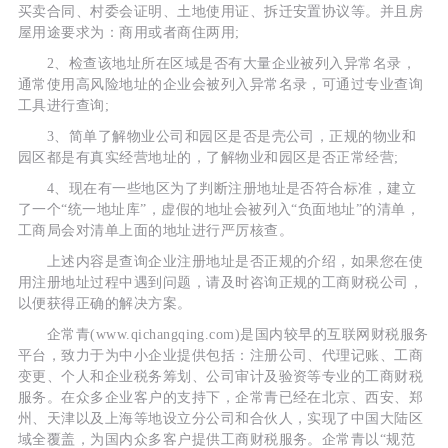
买卖合同、村委会证明、土地使用证、拆迁安置协议等。并且房
屋用途要求为：商用或者商住两用;
2、检查该地址所在区域是否有大量企业被列入异常名录，
通常使用高风险地址的企业会被列入异常名录，可通过专业查询
工具进行查询;
3、简单了解物业公司和园区是否是壳公司，正规的物业和
园区都是有真实经营地址的，了解物业和园区是否正常经营;
4、现在有一些地区为了判断注册地址是否符合标准，建立
了一个“统一地址库”，虚假的地址会被列入“负面地址”的清单，
工商局会对清单上面的地址进行严厉核查。
上述内容是查询企业注册地址是否正规的介绍，如果您在使
用注册地址过程中遇到问题，请及时咨询正规的工商财税公司，
以便获得正确的解决方案。
企常青(www.qichangqing.com)是国内较早的互联网财税服务
平台，致力于为中小企业提供包括：注册公司、代理记账、工商
变更、个人和企业税务筹划、公司审计及验资等专业的工商财税
服务。在众多企业客户的支持下，企常青已经在北京、西安、郑
州、天津以及上海等地设立分公司和合伙人，实现了中国大陆区
域全覆盖，为国内众多客户提供工商财税服务。企常青以“规范