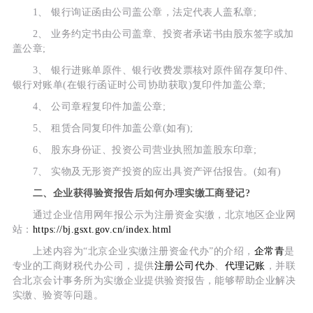
1、 银行询证函由公司盖公章，法定代表人盖私章;
2、 业务约定书由公司盖章、投资者承诺书由股东签字或加
盖公章;
3、 银行进账单原件、银行收费发票核对原件留存复印件、
银行对账单(在银行函证时公司协助获取)复印件加盖公章;
4、 公司章程复印件加盖公章;
5、 租赁合同复印件加盖公章(如有);
6、 股东身份证、投资公司营业执照加盖股东印章;
7、 实物及无形资产投资的应出具资产评估报告。(如有)
二、企业获得验资报告后如何办理实缴工商登记?
通过企业信用网年报公示为注册资金实缴，北京地区企业网
站：
https://bj.gsxt.gov.cn/index.html
上述内容为“北京企业实缴注册资金代办”的介绍，
企常青
是
专业的工商财税代办公司，提供
注册公司代办
、
代理记账
，并联
合北京会计事务所为实缴企业提供验资报告，能够帮助企业解决
实缴、验资等问题。