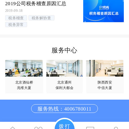
2019公司税务稽查原因汇总
2019-09-18
税务稽查
税务解协查
税务异常
服务中心
北京酒仙桥
北京通州
陕西西安
兆维大厦
保利大都会
中信大厦
服务热线：4006780011
拨打