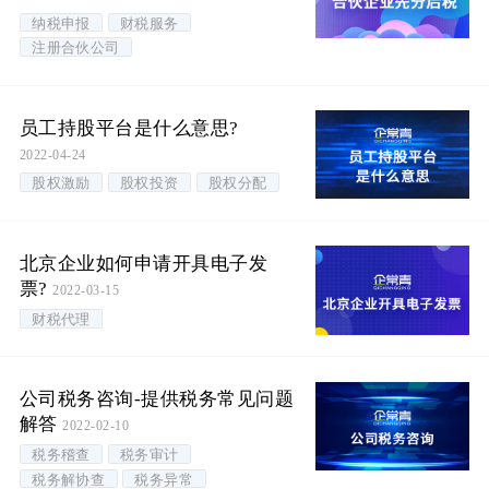
纳税申报
财税服务
注册合伙公司
员工持股平台是什么意思?
2022-04-24
股权激励
股权投资
股权分配
北京企业如何申请开具电子发
票?
2022-03-15
财税代理
公司税务咨询-提供税务常见问题
解答
2022-02-10
税务稽查
税务审计
税务解协查
税务异常