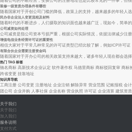
随着公司的不断经营，变换公司的注册地址也是比较常见的一件事，但很多
装修一级资质办理条件有哪些
随着国家对于开创公司门槛的降低，政策上的支持，越来越多的年轻人选择
民办非企业法人变更流程及材料
随着时代的不断进步，人们摄取的知识面也越来越广泛，现如今，简单的公
公司减资如何处理
公司减资是指公司资本亏损严重，根据公司实际情况，依据法律减少注册资
增值电信业务经营许可证的重要性
相信大家对于平常几种常见的许可证类型已经比较了解，例如ICP许可证，I
有限合伙企业需要注册资金吗
随着国家对于开办公司的相关政策支持来越大，诸多年轻人现在都会选择自
热门 TAG 标签
驰名商标
高新技术企业认定
软件著作权
马德里商标
商标驳回复审
商标
跨省变更
挂靠地址
知识库导航
工商注册
公司变更
注册地址
企业注销
解除异常
营业范围
记账报税
会计
团公司
企业并购
人事社保
企业名称
营业执照
许可证
企业清算
建筑资质
关于我们
关于我们
加入我们
服务说明
支付方式