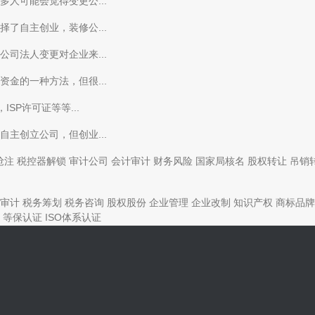
人可能会觉得变更公...
了自主创业，装修公...
司法人变更对企业来...
金的一种方法，但很...
SP许可证等等...
主创立公司，但创业...
抢注
税控器解锁
审计公司
会计审计
财务风险
国家局核名
股权转让
吊销
审计
税务筹划
税务咨询
股权股份
企业管理
企业改制
知识产权
商标品牌
等保认证
ISO体系认证