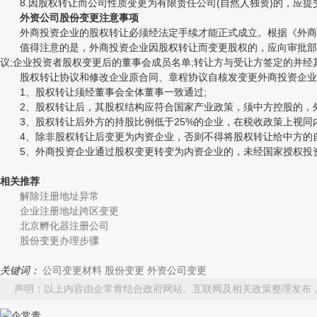
8.因股权转让而公司性质变更为有限责任公司(自然人独资)的，应提交
外资公司股份变更注意事项
外商投资企业的股权转让必须经法定手续才能正式成立。根据《外商投
值得注意的是，外商投资企业因股权转让而变更股权的，应向审批部门报
议;企业投资者股权变更后的董事会成员名单;转让方与受让方签定的并经
股权转让协议和修改企业原合同、章程协议自核发变更外商投资企业
1、股权转让须经董事会全体董事一致通过;
2、股权转让后，其股权结构应符合国家产业政策，须中方控股的，外
3、股权转让后外方的持股比例低于25%的企业，在税收政策上视同内
4、除非股权转让后变更为内资企业，否则不得将股权转让给中方的
5、外商投资企业通过股权变更转变为内资企业的，未经国家授权投资
相关推荐
解除注册地址异常
企业注册地址跨区变更
北京孵化器注册公司
股份变更办理步骤
关键词：
公司变更材料
股份变更
外资公司变更
声明：以上内容由企常青结合政府网站、互联网及相关政策整理发布