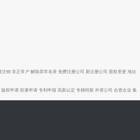
转注销
非正常户
解除异常名录
免费注册公司
新注册公司
股权变更
地址
版权申请
软著申请
专利申报
高新认定
专精特新
外资公司
合资企业
集