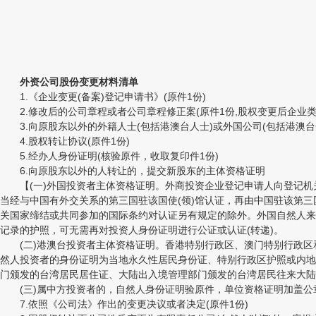
外资公司股份变更材料清单
1.《企业变更(备案)登记申请书》(原件1份)
2.修改后的公司章程或者公司章程修正案(原件1份,股权变更后企业类
3.向原股东以外的外籍人士(包括港澳台人士)或外国公司(包括港澳台
4.股权转让协议(原件1份)
5.经办人身份证明(核验原件，收取复印件1份)
6.向原股东以外的人转让的，提交新股东的主体资格证明
【(一)外国投资者主体资格证明。外商投资企业登记申请人向登记机关
当经与中国有外交关系的第三国驻该国使(领)馆认证，再由中国驻该第三
关国家缔结或共同参加的国际条约对认证另有规定的除外。外国自然人来
记录的护照，可无需再对投资人身份证明进行公证或认证(转递)。
(二)港澳台投资者主体资格证明。香港特别行政区、澳门特别行政区
然人投资者的身份证明为当地永久性居民身份证、特别行政区护照或内地
门颁发的台湾居民居住证、大陆出入境管理部门颁发的台湾居民往来大陆
(三)属中方投资者的，自然人身份证明验原件，单位资格证明加盖公章
7.依照《公司法》作出的变更决议或者决定(原件1份)