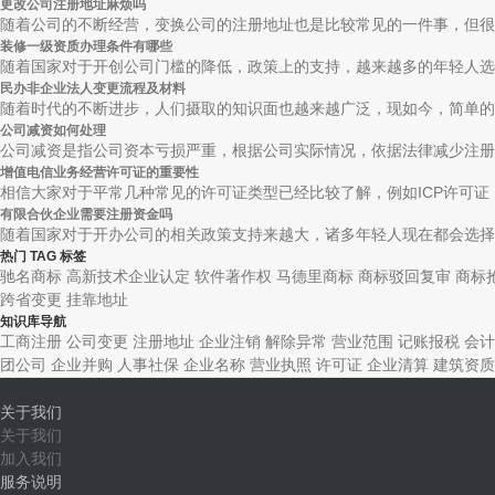
更改公司注册地址麻烦吗
随着公司的不断经营，变换公司的注册地址也是比较常见的一件事，但很多
装修一级资质办理条件有哪些
随着国家对于开创公司门槛的降低，政策上的支持，越来越多的年轻人选择
民办非企业法人变更流程及材料
随着时代的不断进步，人们摄取的知识面也越来越广泛，现如今，简单的公
公司减资如何处理
公司减资是指公司资本亏损严重，根据公司实际情况，依据法律减少注册资
增值电信业务经营许可证的重要性
相信大家对于平常几种常见的许可证类型已经比较了解，例如ICP许可证，I
有限合伙企业需要注册资金吗
随着国家对于开办公司的相关政策支持来越大，诸多年轻人现在都会选择自
热门 TAG 标签
驰名商标
高新技术企业认定
软件著作权
马德里商标
商标驳回复审
商标
跨省变更
挂靠地址
知识库导航
工商注册
公司变更
注册地址
企业注销
解除异常
营业范围
记账报税
会计
团公司
企业并购
人事社保
企业名称
营业执照
许可证
企业清算
建筑资质
关于我们
关于我们
加入我们
服务说明