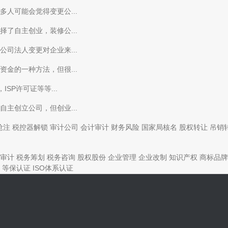
人可能会觉得变更公...
了自主创业，装修公...
司法人变更对企业来...
金的一种方法，但很...
SP许可证等等...
主创立公司，但创业...
抢注
税控器解锁
审计公司
会计审计
财务风险
国家局核名
股权转让
吊销
审计
税务筹划
税务咨询
股权股份
企业管理
企业改制
知识产权
商标品牌
等保认证
ISO体系认证