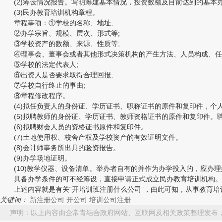
(2)筹设情况报告。写明筹建基本情况，投资数额及目前达到的基本
(3)民办教育培训机构章程。
章程事项：①学校的名称、地址;
②办学宗旨、规模、层次、形式等;
③学校资产的数额、来源、性质等;
④理事会、董事会或者其他形式决策机构的产生方法、人员构成、任
⑤学校的法定代表人;
⑥出资人是否要求取得合理回报;
⑦学校自行终止的事由;
⑧章程修改程序。
(4)拟任负责人的身份证、学历证书、职称证书的原件和复印件，个人
(5)拟聘教师的身份证、学历证书、教师资格证书的原件和复印件。
(6)拟聘财会人员的资格证书原件和复印件。
(7)土地使用权、校舍产权及学校资产的有效证明文件。
(8)会计师事务所出具的验资报告。
(9)办学场地证明。
(10)教学仪器、设备清单。举办者自有的并作为办学投入的，应办理
具备办学条件的可不经筹设，直接申请正式成立民办教育培训机构。
上述内容就是有关“开培训班注册什么公司”，由此可知，从事教育培
关键词：
新注册公司
开公司
培训公司注册
声明：以上内容由企常青结合政府网站、互联网及相关政策整理发布