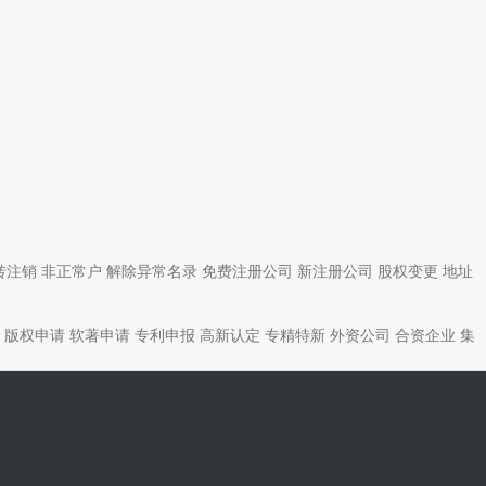
转注销
非正常户
解除异常名录
免费注册公司
新注册公司
股权变更
地址
版权申请
软著申请
专利申报
高新认定
专精特新
外资公司
合资企业
集