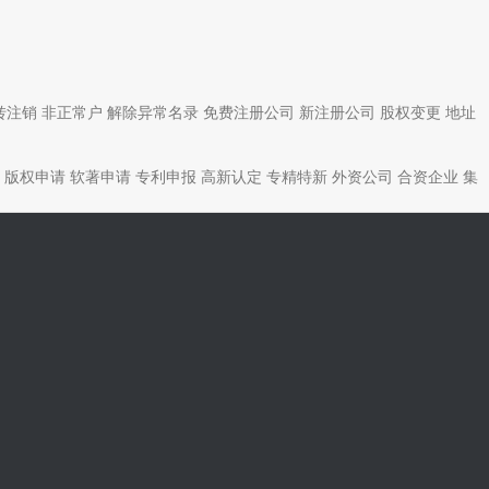
转注销
非正常户
解除异常名录
免费注册公司
新注册公司
股权变更
地址
版权申请
软著申请
专利申报
高新认定
专精特新
外资公司
合资企业
集