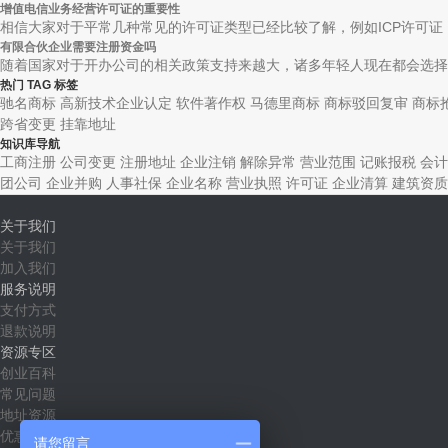
增值电信业务经营许可证的重要性
相信大家对于平常几种常见的许可证类型已经比较了解，例如ICP许可证，I
有限合伙企业需要注册资金吗
随着国家对于开办公司的相关政策支持来越大，诸多年轻人现在都会选择自
热门 TAG 标签
驰名商标
高新技术企业认定
软件著作权
马德里商标
商标驳回复审
商标
跨省变更
挂靠地址
知识库导航
工商注册
公司变更
注册地址
企业注销
解除异常
营业范围
记账报税
会计
团公司
企业并购
人事社保
企业名称
营业执照
许可证
企业清算
建筑资质
关于我们
关于我们
加入我们
服务说明
支付方式
退款说明
资源专区
创业百科
常见问题
地址资源
优惠套餐
请您留言