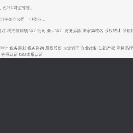
SP许可证等等...
主创立公司，但创业...
抢注
税控器解锁
审计公司
会计审计
财务风险
国家局核名
股权转让
吊销
审计
税务筹划
税务咨询
股权股份
企业管理
企业改制
知识产权
商标品牌
等保认证
ISO体系认证