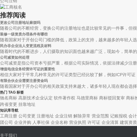
公司注销
推荐阅读
更改公司注册地址麻烦吗
随着公司的不断经营，变换公司的注册地址也是比较常见的一件事，但很多
装修一级资质办理条件有哪些
随着国家对于开创公司门槛的降低，政策上的支持，越来越多的年轻人选择
民办非企业法人变更流程及材料
随着时代的不断进步，人们摄取的知识面也越来越广泛，现如今，简单的公
公司减资如何处理
公司减资是指公司资本亏损严重，根据公司实际情况，依据法律减少注册资
增值电信业务经营许可证的重要性
相信大家对于平常几种常见的许可证类型已经比较了解，例如ICP许可证，I
有限合伙企业需要注册资金吗
随着国家对于开办公司的相关政策支持来越大，诸多年轻人现在都会选择自
热门 TAG 标签
驰名商标
高新技术企业认定
软件著作权
马德里商标
商标驳回复审
商标
跨省变更
挂靠地址
知识库导航
工商注册
公司变更
注册地址
企业注销
解除异常
营业范围
记账报税
会计
团公司
企业并购
人事社保
企业名称
营业执照
许可证
企业清算
建筑资质
关于我们