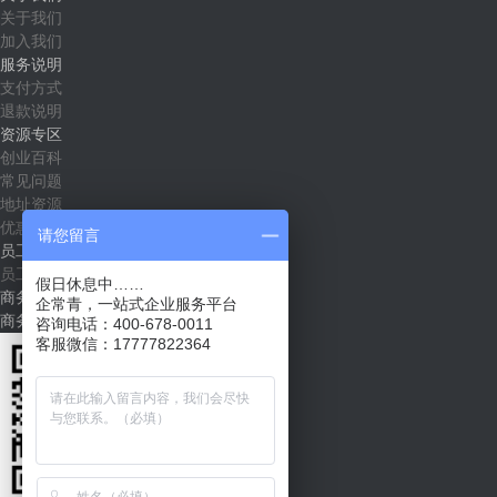
关于我们
加入我们
服务说明
支付方式
退款说明
资源专区
创业百科
常见问题
地址资源
优惠套餐
请您留言
员工社区
员工入口
假日休息中……
商务合作
企常青，一站式企业服务平台
商务合作（shichang@qichangqing.com）
咨询电话：400-678-0011
客服微信：17777822364