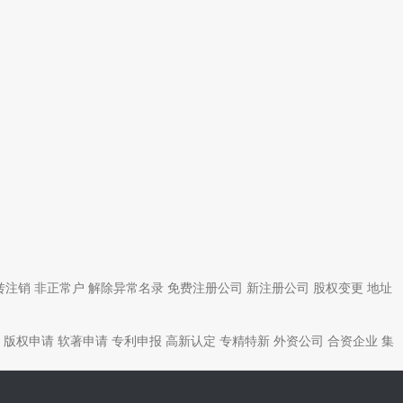
转注销
非正常户
解除异常名录
免费注册公司
新注册公司
股权变更
地址
版权申请
软著申请
专利申报
高新认定
专精特新
外资公司
合资企业
集