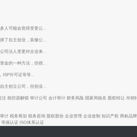
人可能会觉得变更公...
了自主创业，装修公...
司法人变更对企业来...
金的一种方法，但很...
SP许可证等等...
主创立公司，但创业...
抢注
税控器解锁
审计公司
会计审计
财务风险
国家局核名
股权转让
吊销
审计
税务筹划
税务咨询
股权股份
企业管理
企业改制
知识产权
商标品牌
等保认证
ISO体系认证