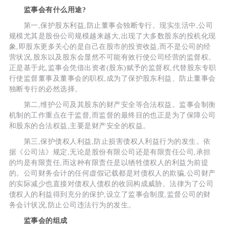
监事会有什么用途?
第一,保护股东利益,防止董事会独断专行。现实生活中,公司
规模尤其是股份公司规模越来越大,出现了大多数股东的投机化现
象,即股东更多关心的是自己在股市的投资收益,而不是公司的经
营状况,股东以及股东会显然不可能有效行使公司经营的监督权。
正是基于此,监事会凭借出资者(股东)赋予的监督权,代替股东专职
行使监督董事及董事会的职权,成为了保护股东利益、防止董事会
独断专行的必然选择。
第二,维护公司及其股东的财产安全等合法权益。监事会制衡
机制的工作重点在于监督,而监督的最终目的也正是为了保障公司
和股东的合法权益,主要是财产安全的权益。
第三,保护债权人利益,防止损害债权人利益行为的发生。依
据《公司法》规定,无论是股份有限公司还是有限责任公司,承担
的均是有限责任,而这种有限责任是以牺牲债权人的利益为前提
的。公司财务会计的任何虚假记载都是对债权人的欺骗,公司财产
的实际减少也直接对债权人债权的收回构成威胁。法律为了公司
债权人的利益得到充分的保护,设立了监事会制度,监督公司的财
务会计状况,防止公司违法行为的发生。
监事会的组成