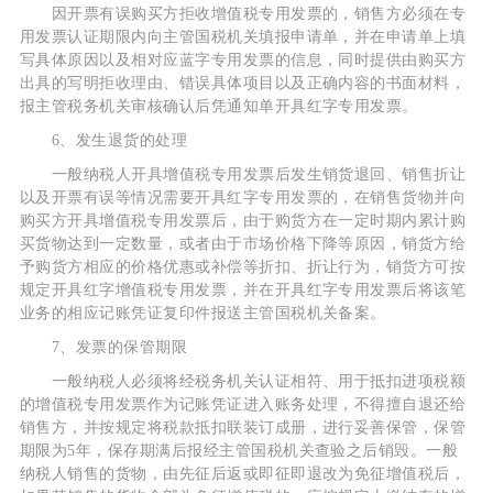
因开票有误购买方拒收增值税专用发票的，销售方必须在专
用发票认证期限内向主管国税机关填报申请单，并在申请单上填
写具体原因以及相对应蓝字专用发票的信息，同时提供由购买方
出具的写明拒收理由、错误具体项目以及正确内容的书面材料，
报主管税务机关审核确认后凭通知单开具红字专用发票。
6、发生退货的处理
一般纳税人开具增值税专用发票后发生销货退回、销售折让
以及开票有误等情况需要开具红字专用发票的，在销售货物并向
购买方开具增值税专用发票后，由于购货方在一定时期内累计购
买货物达到一定数量，或者由于市场价格下降等原因，销货方给
予购货方相应的价格优惠或补偿等折扣、折让行为，销货方可按
规定开具红字增值税专用发票，并在开具红字专用发票后将该笔
业务的相应记账凭证复印件报送主管国税机关备案。
7、发票的保管期限
一般纳税人必须将经税务机关认证相符、用于抵扣进项税额
的增值税专用发票作为记账凭证进入账务处理，不得擅自退还给
销售方，并按规定将税款抵扣联装订成册，进行妥善保管，保管
期限为5年，保存期满后报经主管国税机关查验之后销毁。一般
纳税人销售的货物，由先征后返或即征即退改为免征增值税后，