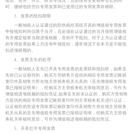
改组、合并、分立、联营等情况，也必须在变更税务登记的同
时，缴销包括空白专用发票和已使用过的专用发票存根联。
3、发票的抵扣期限
一般纳税人认证通过的防伪税控系统开具的增值税专用发票
申报抵扣时间仅限于当月，且必须在认证通过的当月按照增值税
有关规定核算当期进项税额，否则不予抵扣。对于上月认证通过
的专用发票如果上月没有申报抵扣，通常情况下在本月是不能抵
扣进项税额的。
4、发票丢失的处理
一般纳税人丢失已开具专用发票的发票联和抵扣联，如果丢
失前已认证相符的，购买方凭销售方提供的相应专用发票记账联
复印件及销售方所在地主管税务机关出具的《丢失增值税专用发
票已报税证明单》，经购买方主管税务机关审核同意后，可作为
增值税进项税额的抵扣凭证;如果丢失前未认证的，购买方凭销售
方提供的相应专用发票记账联复印件到主管税务机关进行认证，
认证相符的凭该专用发票记账联复印件及销售方所在地主管税务
机关出具的丢失增值税专用发票已报税证明单，经购买方主管税
务机关审核同意后，可作为增值税进项税额的抵扣凭证。
5、开具红字专用发票