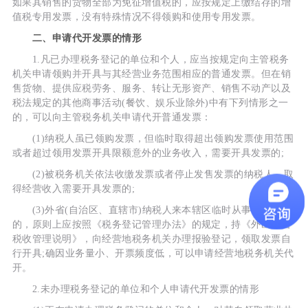
如果其销售的货物全部为免征增值税的，应按规定上缴结存的增
值税专用发票，没有特殊情况不得领购和使用专用发票。
二、申请代开发票的情形
1.凡已办理税务登记的单位和个人，应当按规定向主管税务
机关申请领购并开具与其经营业务范围相应的普通发票。但在销
售货物、提供应税劳务、服务、转让无形资产、销售不动产以及
税法规定的其他商事活动(餐饮、娱乐业除外)中有下列情形之一
的，可以向主管税务机关申请代开普通发票：
(1)纳税人虽已领购发票，但临时取得超出领购发票使用范围
或者超过领用发票开具限额意外的业务收入，需要开具发票的;
(2)被税务机关依法收缴发票或者停止发售发票的纳税人，取
得经营收入需要开具发票的;
(3)外省(自治区、直辖市)纳税人来本辖区临时从事经营活动
的，原则上应按照《税务登记管理办法》的规定，持《外出经营
税收管理说明》，向经营地税务机关办理报验登记，领取发票自
行开具;确因业务量小、开票频度低，可以申请经营地税务机关代
开。
2.未办理税务登记的单位和个人申请代开发票的情形