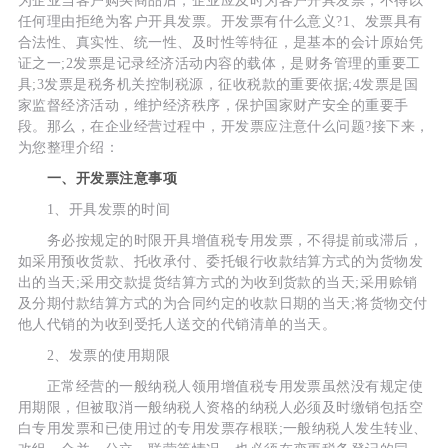
为企业当客户购买商品后，企业应及时为客户开具发票，不得以
任何理由拒绝为客户开具发票。开发票有什么意义?1、发票具有
合法性、真实性、统一性、及时性等特征，是基本的会计原始凭
证之一;2发票是记录经济活动内容的载体，是财务管理的重要工
具;3发票是税务机关控制税源，征收税款的重要依据;4发票是国
家监督经济活动，维护经济秩序，保护国家财产安全的重要手
段。那么，在企业经营过程中，开发票应注意什么问题?接下来，
为您整理介绍：
一、开发票注意事项
1、开具发票的时间
务必按规定的时限开具增值税专用发票，不得提前或滞后，
如采用预收货款、托收承付、委托银行收款结算方式的为货物发
出的当天;采用交款提货结算方式的为收到货款的当天;采用赊销
及分期付款结算方式的为合同约定的收款日期的当天;将货物交付
他人代销的为收到受托人送交的代销清单的当天。
2、发票的使用期限
正常经营的一般纳税人领用增值税专用发票虽然没有规定使
用期限，但被取消一般纳税人资格的纳税人必须及时缴销包括空
白专用发票和已使用过的专用发票存根联;一般纳税人发生转业、