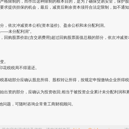
格限制的，而作出这种限制的根本目的，是为了确保交易安全，保护股东
要求提供担保的机会，最后，减资后剩余资本须符合法定限制，如不通知
，依次冲减资本公积(资本溢价)、盈余公积和未分配利润。
——未分配利润”。
购股票价款(含交易费用)超过回购股票面值总额的部分，依次冲减资本
变。
印花税税局不得退还。
基础部分应确认股息所得、股权转让所得，按规定申报缴纳企业所得税
出资的部分，应确认为投资收回;相当于被投资企业累计未分配利润和累
他问题，可随时咨询企常青工商财税顾问。