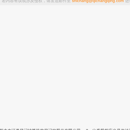
，若内容有误或涉及侵权，请发送邮件至
shichang@qichangqing.com
进