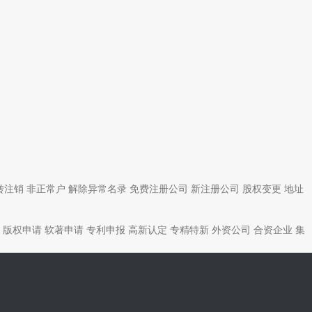
转注销
非正常户
解除异常名录
免费注册公司
新注册公司
股权变更
地址
版权申请
软著申请
专利申报
高新认定
专精特新
外资公司
合资企业
集