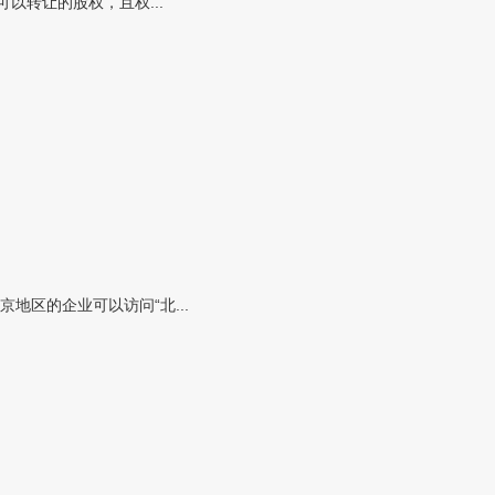
以转让的股权，且权...
区的企业可以访问“北...