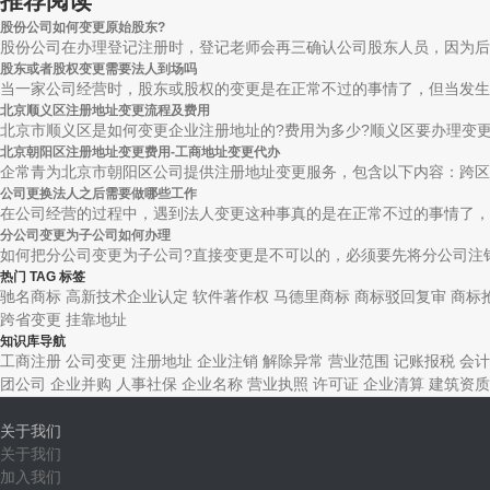
推荐阅读
股份公司如何变更原始股东?
股份公司在办理登记注册时，登记老师会再三确认公司股东人员，因为后期
股东或者股权变更需要法人到场吗
当一家公司经营时，股东或股权的变更是在正常不过的事情了，但当发生变
北京顺义区注册地址变更流程及费用
北京市顺义区是如何变更企业注册地址的?费用为多少?顺义区要办理变更企
北京朝阳区注册地址变更费用-工商地址变更代办
企常青为北京市朝阳区公司提供注册地址变更服务，包含以下内容：跨区变
公司更换法人之后需要做哪些工作
在公司经营的过程中，遇到法人变更这种事真的是在正常不过的事情了，但
分公司变更为子公司如何办理
如何把分公司变更为子公司?直接变更是不可以的，必须要先将分公司注销
热门 TAG 标签
驰名商标
高新技术企业认定
软件著作权
马德里商标
商标驳回复审
商标
跨省变更
挂靠地址
知识库导航
工商注册
公司变更
注册地址
企业注销
解除异常
营业范围
记账报税
会计
团公司
企业并购
人事社保
企业名称
营业执照
许可证
企业清算
建筑资质
关于我们
关于我们
加入我们