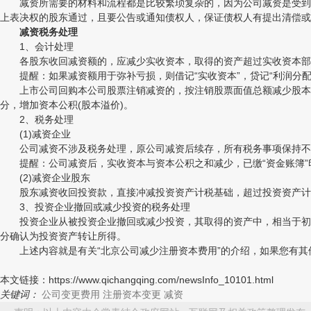
减资所需要的材料和流程都是比较繁琐复杂的，因为公司减资是受到严
上表决权的股东通过，且要公告或通知债权人，保证债权人有提出清偿或
减资税务处理
1、会计处理
各股东收回减资额的，应减少实收资本，取得的资产超过实收资本部分
提醒：如果减资额用于弥补亏损，则借记“实收资本”，贷记“利润分配
上市公司回购本公司股票注销减资的，按注销股票面值总额减少股本，回
分，增加资本公积(股本溢价)。
2、税务处理
(1)减资企业
公司减资不涉及税务处理，原公司减资后续存，所有税务事项保持不
提醒：公司减资后，实收资本与资本公积之和减少，已缴“资金账簿”
(2)减资企业股东
股东减资收回投资款，直接冲减投资资产计税基础，超过投资资产计税
3、投资企业撤回或减少投资的税务处理
投资企业从被投资企业撤回或减少投资，其取得的资产中，相当于初始
分确认为投资资产转让所得。
上述内容就是有关“北京公司减少注册资本费用”的介绍，如果您有其
本文链接：https://www.qichangqing.com/newsInfo_10101.html
关键词：
公司变更费用
注册资本变更
减资