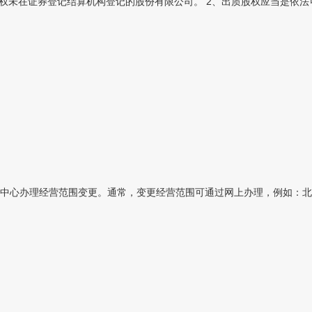
权未在证券登记结算机构登记的股份有限公司。 2、出质股权应当是依法可
心办理经营范围变更。通常，变更经营范围可通过网上办理，例如：北京地