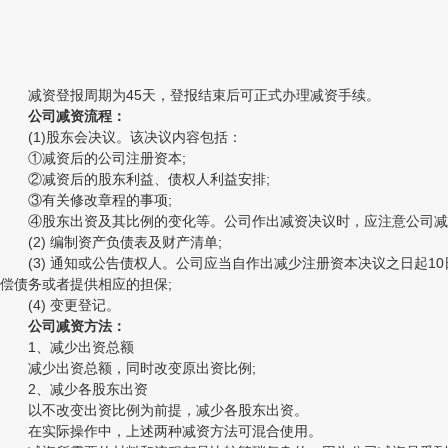
减资登报周期为45天，登报结束后可正式办理减资手续。
公司减资流程：
(1)股东会决议。该决议内容包括：
①减资后的公司注册资本;
②减资后的股东利益、债权人利益安排;
③有关修改章程的事项;
④股东出资及其比例的变化等。公司作出减资决议时，应注意公司减少
(2) 编制资产负债表及财产清单;
(3) 通知或公告债权人。公司应当自作出减少注册资本决议之日起10
偿债务或者提供相应的担保;
(4) 变更登记。
公司减资方法：
1、减少出资总额
减少出资总额，同时改变原出资比例;
2、减少各股东出资
以不改变出资比例为前提，减少各股东出资。
在实际操作中，上述两种减资方法可混合使用。