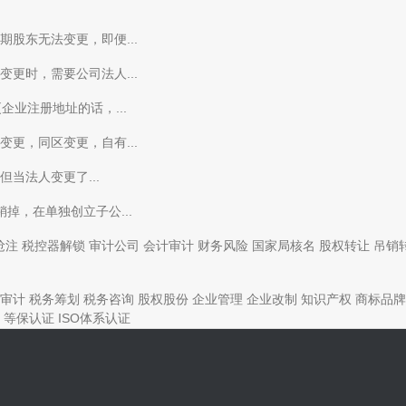
股东无法变更，即便...
更时，需要公司法人...
业注册地址的话，...
更，同区变更，自有...
当法人变更了...
掉，在单独创立子公...
抢注
税控器解锁
审计公司
会计审计
财务风险
国家局核名
股权转让
吊销
审计
税务筹划
税务咨询
股权股份
企业管理
企业改制
知识产权
商标品牌
等保认证
ISO体系认证