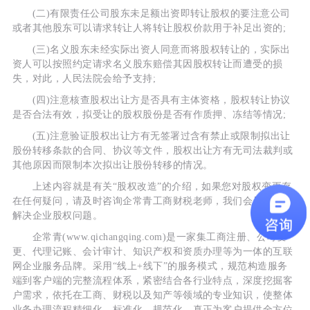
(二)有限责任公司股东未足额出资即转让股权的要注意公司
或者其他股东可以请求转让人将转让股权价款用于补足出资的;
(三)名义股东未经实际出资人同意而将股权转让的，实际出
资人可以按照约定请求名义股东赔偿其因股权转让而遭受的损
失，对此，人民法院会给予支持;
(四)注意核查股权出让方是否具有主体资格，股权转让协议
是否合法有效，拟受让的股权股份是否有作质押、冻结等情况;
(五)注意验证股权出让方有无签署过含有禁止或限制拟出让
股份转移条款的合同、协议等文件，股权出让方有无司法裁判或
其他原因而限制本次拟出让股份转移的情况。
上述内容就是有关“股权改造”的介绍，如果您对股权变更存
在任何疑问，请及时咨询企常青工商财税老师，我们会尽快帮您
解决企业股权问题。
企常青(www.qichangqing.com)是一家集工商注册、公司变
更、代理记账、会计审计、知识产权和资质办理等为一体的互联
网企业服务品牌。采用“线上+线下”的服务模式，规范构造服务
端到客户端的完整流程体系，紧密结合各行业特点，深度挖掘客
户需求，依托在工商、财税以及知产等领域的专业知识，使整体
业务办理流程精细化、标准化、规范化，真正为客户提供全方位