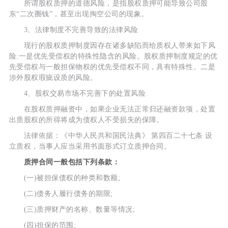
所谓股权质押的道德风险，是指股权质押可能导致公司股
东“二次圈钱”，甚至出现掏空公司的现象。
3、法律制度不完善导致的法律风险
现行的股权质押制度因存在诸多缺陷而给质权人带来如下风
险:一是优先受偿权的特殊性隐含的风险。股权质押制度规定的优
先受偿权与一般担保物权的优先受偿权不同，具有特殊性。二是
涉外股权瑕疵设质的风险。
4、股权交易市场不完善下的处置风险
在股权质押融资中，如果企业无法正常归还融资款项，处置
出质股权的所得将成为债权人不受损失的保障。
法律依据：《中华人民共和国民法典》 第四百二十七条 设
立质权，当事人应当采用书面形式订立质押合同。
质押合同一般包括下列条款：
(一)被担保债权的种类和数额;
(二)债务人履行债务的期限;
(三)质押财产的名称、数量等情况;
(四)担保的范围;