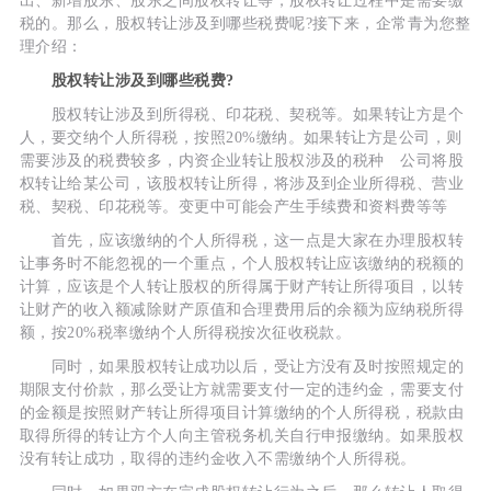
出、新增股东、股东之间股权转让等，股权转让过程中是需要缴
税的。那么，股权转让涉及到哪些税费呢?接下来，企常青为您整
理介绍：
股权转让涉及到哪些税费?
股权转让涉及到所得税、印花税、契税等。如果转让方是个
人，要交纳个人所得税，按照20%缴纳。如果转让方是公司，则
需要涉及的税费较多，内资企业转让股权涉及的税种 公司将股
权转让给某公司，该股权转让所得，将涉及到企业所得税、营业
税、契税、印花税等。变更中可能会产生手续费和资料费等等
首先，应该缴纳的个人所得税，这一点是大家在办理股权转
让事务时不能忽视的一个重点，个人股权转让应该缴纳的税额的
计算，应该是个人转让股权的所得属于财产转让所得项目，以转
让财产的收入额减除财产原值和合理费用后的余额为应纳税所得
额，按20%税率缴纳个人所得税按次征收税款。
同时，如果股权转让成功以后，受让方没有及时按照规定的
期限支付价款，那么受让方就需要支付一定的违约金，需要支付
的金额是按照财产转让所得项目计算缴纳的个人所得税，税款由
取得所得的转让方个人向主管税务机关自行申报缴纳。如果股权
没有转让成功，取得的违约金收入不需缴纳个人所得税。