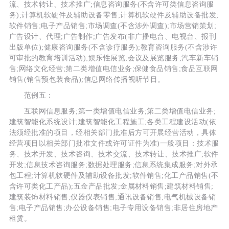
流、技术转让、技术推广;信息咨询服务(不含许可类信息咨询服
务);计算机软硬件及辅助设备零售;计算机软硬件及辅助设备批发;
软件销售;电子产品销售;市场调查(不含涉外调查);市场营销策划;
广告设计、代理;广告制作;广告发布(非广播电台、电视台、报刊
出版单位);健康咨询服务(不含诊疗服务);教育咨询服务(不含涉许
可审批的教育培训活动);娱乐性展览;会议及展览服务;汽车新车销
售;网络文化经营;第二类增值电信业务;保健食品销售;食品互联网
销售(销售预包装食品);信息网络传播视听节目。
范例五：
互联网信息服务;第一类增值电信业务;第二类增值电信业务;
建筑智能化系统设计;建筑智能化工程施工;各类工程建设活动(依
法须经批准的项目，经相关部门批准后方可开展经营活动，具体
经营项目以相关部门批准文件或许可证件为准)一般项目：技术服
务、技术开发、技术咨询、技术交流、技术转让、技术推广;软件
开发;信息技术咨询服务;数据处理服务;信息系统集成服务;对外承
包工程;计算机软硬件及辅助设备批发;软件销售;化工产品销售(不
含许可类化工产品);五金产品批发;金属材料销售;建筑材料销售;
建筑装饰材料销售;仪器仪表销售;通讯设备销售;电气机械设备销
售;电子产品销售;办公设备销售;电子专用设备销售;非居住房地产
租赁。