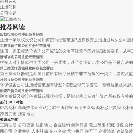
高新认定
注册商标
公司注销
推荐阅读
股权投资公司注册经营范围
注册一家股权投资公司如何撰写经营范围?股权投资是指通过购买公司股权
工程造价咨询公司注册经营范围
注册一家工程造价咨询公司应该怎么填写经营范围?根据政策要求，从事工
情感咨询公司注册经营范围
很多人对于情感咨询类公司一头雾水，甚至会怀疑此类公司是不是合法的，
第三类医疗器械经营内容包含哪些
第三类医疗器械是我国目前所有医疗器械中非常危险的一类了，管控及监督
环保设备公司注册经营范围
环保设备公司注册经营范围有哪些?随着全球气候变暖，塑料垃圾越来越多
融资租赁公司注册经营范围
融资租赁又称设备租赁或现代租赁，是指实质上转移与资产所有权有关的全
热门 TAG 标签
驰名商标
高新技术企业认定
软件著作权
马德里商标
商标驳回复审
商标
跨省变更
挂靠地址
知识库导航
工商注册
公司变更
注册地址
企业注销
解除异常
营业范围
记账报税
会计
团公司
企业并购
人事社保
企业名称
营业执照
许可证
企业清算
建筑资质