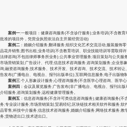
案例一
:一般项目：健康咨询服务(不含诊疗服务);业务培训(不含教
批准的项目外，凭营业执照依法自主开展经营活动)
案例二
：婚姻介绍服务;翻译服务;组织文化艺术交流活动;服装服饰零
品花卉销售;图书出租;业务培训(不含教育培训、职业技能培训等需取得许
法律咨询(不包括律师事务所业务);公共事业管理服务;项目策划与公关服务
市场营销策划;广告设计、代理;信息技术咨询服务;咨询策划服务;企业形象
询;融资咨询服务;技术服务、技术开发、技术咨询、技术交流、技术转让、
告发布(广播电台、电视台、报刊出版单位);互联网信息服务;电子出版物
案例三
:个人形象设计服务;心理咨询服务(不含医学心理咨询、医学
案例四
：会议及展览服务;广告发布(非广播电台、电视台、报刊出版单位
介绍服务;咨询策划服务;远程健康管理服务。
案例五
：信息咨询服务(不含许可类信息咨询服务);健康咨询服务(不
务;专业设计服务;市场营销策划;贸易经纪;区块链技术相关软件和服务;软
品零售;科技中介服务;信息技术咨询服务;婚姻介绍服务;网络技术服务;
务;货物进出口;技术进出口。