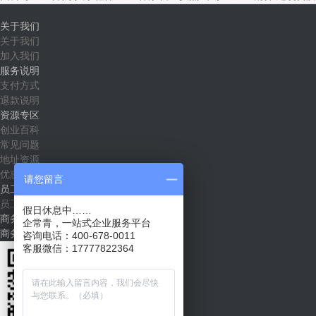
关于我们
关于我们
加入我们
服务说明
支付方式
退款说明
资源专区
创业百科
常见问题
地址资源
优惠套餐
请您留言
员工社区
员工入口
假日休息中……
商务合作
企常青，一站式企业服务平台
商务合作（shichang@qichangqing.com）
咨询电话：400-678-0011
客服微信：17777822364