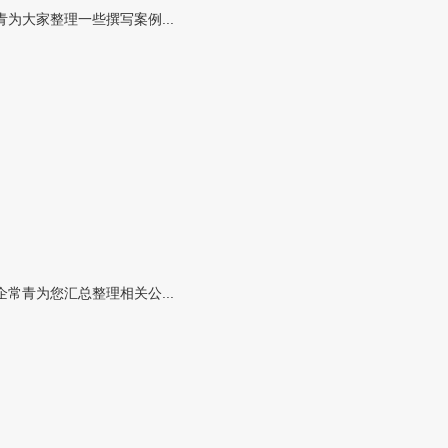
大家整理一些撰写案例...
青为您汇总整理相关公...