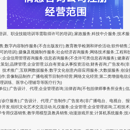
育培训、职业技能培训等需取得许可的培训);家政服务;科技中介服务;技
售;数字内容制作服务(不含出版发行);教育教学检测和评价活动;软件销售;
可的培训);摄像及视频制作服务;社会经济咨询服务;网络技术服务;工程和
;企业信用管理咨询服务;信息咨询服务(不含许可类信息咨询服务);健康咨
策划;品牌管理;企业管理;以自有资金从事投资活动;财务咨询;广告发布(
技术推广;互联网数据服务;数字文化创意内容应用服务;大数据服务;创业投
制作;音像制品制作;广播电视节目制作经营;网络文化经营;第二类增值电信
心理训练、医学心理辅导等医疗行为)
);广告设计、代理;企业管理咨询;法律咨询(不包括律师事务所业务);信
含诊疗服务);广告设计、代理;广告制作;广告发布(非广播电台、电视台、报
件开发;组织文化艺术交流活动;礼仪服务;企业管理;企业管理咨询;工程技术
教学专用仪器销售;教学用模型及教具销售;动漫游戏开发;计算机系统服务