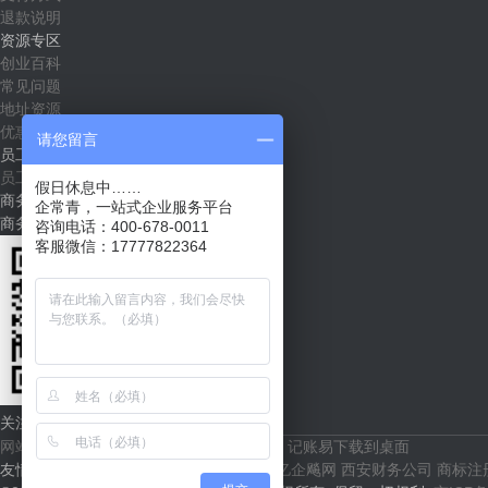
退款说明
资源专区
创业百科
常见问题
地址资源
优惠套餐
请您留言
员工社区
员工入口
假日休息中……
商务合作
企常青，一站式企业服务平台
商务合作（shichang@qichangqing.com）
咨询电话：400-678-0011
客服微信：17777822364
关注企常青
网站地图
根通财税官网
代账易下载到桌面
记账易下载到桌面
友情链接：
36氪
创业邦
i黑马
果壳
亿欧
亿企飚网
西安财务公司
商标注