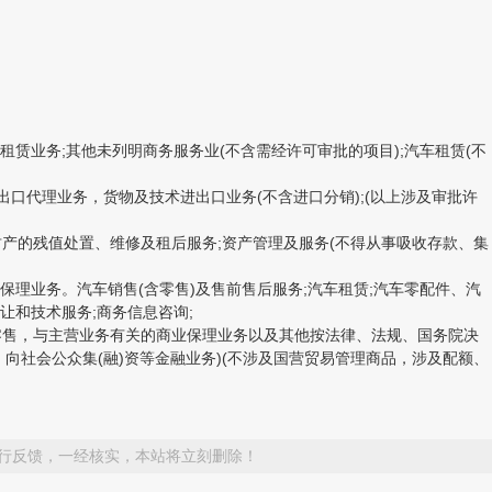
业务;其他未列明商务服务业(不含需经许可审批的项目);汽车租赁(不
出口代理业务，货物及技术进出口业务(不含进口分销);(以上涉及审批许
财产的残值处置、维修及租后服务;资产管理及服务(不得从事吸收存款、集
理业务。汽车销售(含零售)及售前售后服务;汽车租赁;汽车零配件、汽
让和技术服务;商务信息咨询;
与零售，与主营业务有关的商业保理业务以及其他按法律、法规、国务院决
社会公众集(融)资等金融业务)(不涉及国营贸易管理商品，涉及配额、
行反馈，一经核实，本站将立刻删除！