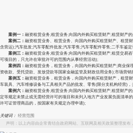
案例一：
融资租赁业务;租赁业务;向国内外购买租赁财产;租赁财产的
案例二：
融资租赁业务、租赁业务、向国内外购买租赁财产、租赁财
含营运);汽车批发;汽车零配件批发;汽车零售;汽车零配件零售;二手车鉴
案例三：
融资租赁业务;租赁业务;向国内外购买租赁财产;租赁交易咨
可项目的，只允许在审批许可的范围内从事经营活动);
案例四：
融资租赁业务，租赁业务，向国内外购买租赁财产;商业保理
资收款、受托贷款、发放贷款等国家金融监管及财政信用业务);市场营销
案例五：
融资租赁业务，租赁业务，向国内外购买租赁财产，租赁财
车装具、汽车维修设备与工具相关产品的批发、零售(限分支机构经营)，
案例六：
融资租赁业务;租赁业务;向国内外购买租赁财产;租赁财产
定等规定未禁止或无需经营许可的项目和未列入地方产业发展负面清单的项
许可证管理商品的，按国家有关规定办理申请);
关键词：
经营范围
声明：以上内容由企常青结合政府网站、互联网及相关政策整理发布