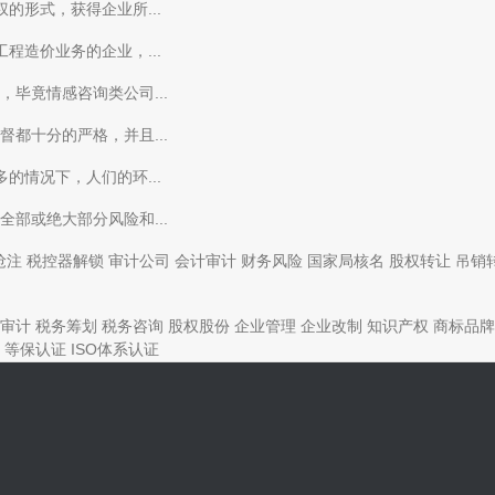
的形式，获得企业所...
程造价业务的企业，...
毕竟情感咨询类公司...
都十分的严格，并且...
的情况下，人们的环...
部或绝大部分风险和...
抢注
税控器解锁
审计公司
会计审计
财务风险
国家局核名
股权转让
吊销
审计
税务筹划
税务咨询
股权股份
企业管理
企业改制
知识产权
商标品牌
等保认证
ISO体系认证