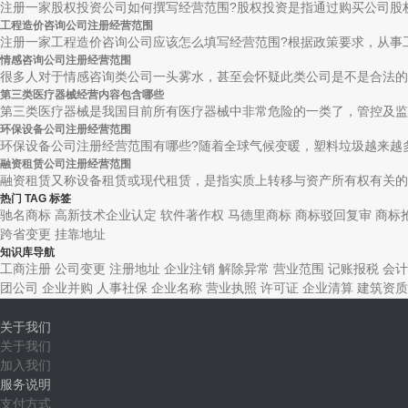
注册一家股权投资公司如何撰写经营范围?股权投资是指通过购买公司股权
工程造价咨询公司注册经营范围
注册一家工程造价咨询公司应该怎么填写经营范围?根据政策要求，从事工
情感咨询公司注册经营范围
很多人对于情感咨询类公司一头雾水，甚至会怀疑此类公司是不是合法的，
第三类医疗器械经营内容包含哪些
第三类医疗器械是我国目前所有医疗器械中非常危险的一类了，管控及监督
环保设备公司注册经营范围
环保设备公司注册经营范围有哪些?随着全球气候变暖，塑料垃圾越来越多
融资租赁公司注册经营范围
融资租赁又称设备租赁或现代租赁，是指实质上转移与资产所有权有关的全
热门 TAG 标签
驰名商标
高新技术企业认定
软件著作权
马德里商标
商标驳回复审
商标
跨省变更
挂靠地址
知识库导航
工商注册
公司变更
注册地址
企业注销
解除异常
营业范围
记账报税
会计
团公司
企业并购
人事社保
企业名称
营业执照
许可证
企业清算
建筑资质
关于我们
关于我们
加入我们
服务说明
支付方式