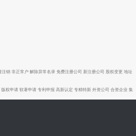
转注销
非正常户
解除异常名录
免费注册公司
新注册公司
股权变更
地址
版权申请
软著申请
专利申报
高新认定
专精特新
外资公司
合资企业
集