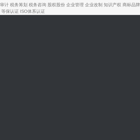
审计
税务筹划
税务咨询
股权股份
企业管理
企业改制
知识产权
商标品牌
等保认证
ISO体系认证