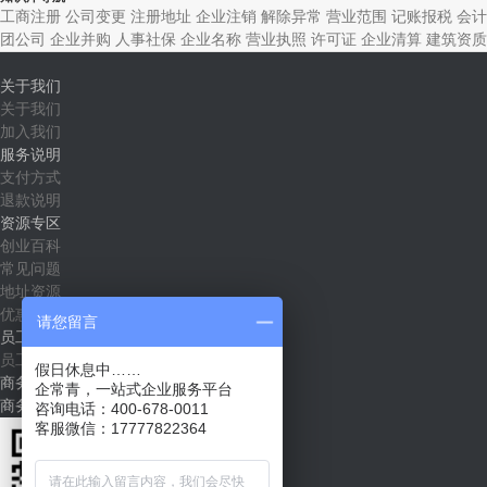
工商注册
公司变更
注册地址
企业注销
解除异常
营业范围
记账报税
会计
团公司
企业并购
人事社保
企业名称
营业执照
许可证
企业清算
建筑资质
关于我们
关于我们
加入我们
服务说明
支付方式
退款说明
资源专区
创业百科
常见问题
地址资源
优惠套餐
请您留言
员工社区
员工入口
假日休息中……
商务合作
企常青，一站式企业服务平台
商务合作（shichang@qichangqing.com）
咨询电话：400-678-0011
客服微信：17777822364