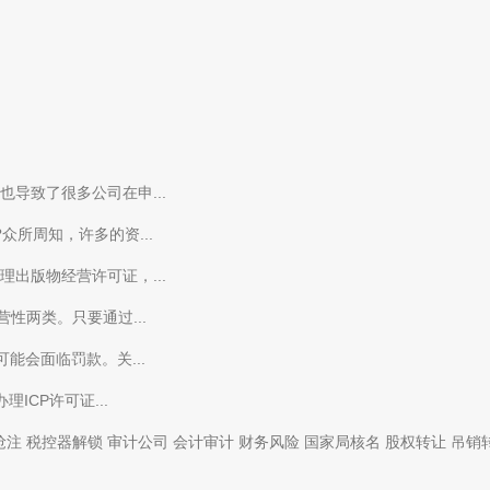
导致了很多公司在申...
所周知，许多的资...
出版物经营许可证，...
性两类。只要通过...
能会面临罚款。关...
ICP许可证...
抢注
税控器解锁
审计公司
会计审计
财务风险
国家局核名
股权转让
吊销