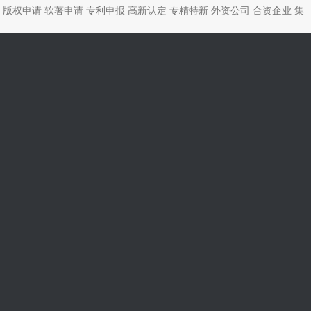
版权申请
软著申请
专利申报
高新认定
专精特新
外资公司
合资企业
集