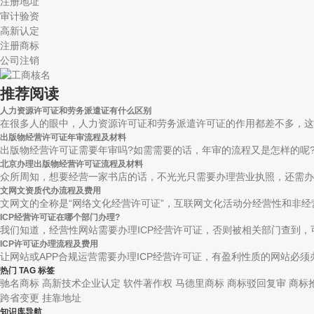
注册地址
审计验资
高新认定
注册商标
公司注销
推荐阅读
人力资源许可证和劳务派遣证有什么区别
在很多人的眼中，人力资源许可证和劳务派遣许可证的作用都差不多，这也
出版物经营许可证年审流程及材料
出版物经营许可证需要年审吗?如需需要的话，年审的流程又是怎样的呢?众
北京办理出版物经营许可证流程及材料
众所周知，想要经营一家书店的话，不光光只需要办理营业执照，还需办理
文网文资质代办流程及费用
文网文的全称是“网络文化经营许可证”，互联网文化活动分经营性和非经营
ICP经营许可证在哪个部门办理?
我们知道，经营性网站需要办理ICP经营许可证，否则被相关部门查到，可
ICP许可证办理流程及费用
让网站或APP合规运营需要办理ICP经营许可证，有盈利性质的网站必须办理
热门 TAG 标签
驰名商标
高新技术企业认定
软件著作权
马德里商标
商标驳回复审
商标
跨省变更
挂靠地址
知识库导航