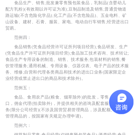
食品生产、销售;批发兼零售预包装食品，乳制品(含婴幼儿
配方乳粉)(有效期以许可证为准);豆制品制造及销售;普通货物道
路运输(不含危险化学品);化工产品(不含危险品)、五金电料、矿
山设备、建材、石膏、服装、家电、电动自行车销售;经营进出口
贸易。
范例四：
食品销售(凭食品经营许可证所列项目经营);食品研发、生产
(凭食品生产许可证所列项目经营);食品加工技术咨询、技术转让;
食品生产专用设备的制造、销售、技术服务;包装材料的销售;餐
饮管理服务;通用机械、专用设备、仪器仪表、电子产品的技术服
务、维修;自营和代理各类商品和技术的进出口业务(国家限定企
业经营或禁止进出口的商品和技术除外)。
范例五：
食品、食用农产品(粮食、烟草除外)的批发，零售，进出
口，佣金代理(拍卖除外)，并提供相关的咨询及配套服务;餐饮服
务(限分公司经营)(不涉及国营贸易管理商品，涉及配额、许可证
管理商品的，按国家有关规定办理申请)。
范例六：
烟草制品零售;食品经营(仅销售预包装食品);酒类经营;食品