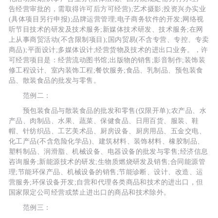
告经营审批的，需取得许可后方可经营);艺术摄影;投资兴办实业
(具体项目另行申报);品牌运营管理;电子商务软件的开发;网络视
听节目技术的研发及技术服务;新媒体技术研发、技术服务;在网
上从事商贸活动(不含限制项目);国内贸易(不含专营、专控、专卖
商品);平面设计;多媒体设计;经营货物及技术的进出口业务。，许
可经营项目是：经营流动图书馆;出版物的销售;影音制作;装饰装
修工程设计、室内装饰工程;餐饮服务;食品、乳制品、预包装食
品、散装食品的批发与零售。
范例二：
预包装食品与散装食品的批发和零售(仅限开单);农产品、水
产品、肉制品、水果、蔬菜、保健食品、日用百货、服装、鞋
帽、针纺织品、工艺美术品、厨房设备、厨房用品、五金交电、
化工产品(不含危险化学品)、建筑材料、装饰材料、橡胶制品、
塑料制品、润滑脂、机械设备、电器设备的批发与零售;经济信息
咨询服务;新能源技术的研发;生物质燃烧研发及销售;合同能源管
理;节能环保产品、机械设备的销售;节能诊断、设计、改造、运
营服务;环保设备开发;自营和代理各类商品和技术的进出口，但
国家限定公司经营或禁止进出口的商品和技术除外。
范例三：