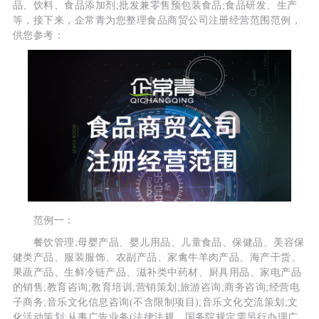
品、饮料、食品添加剂;批发兼零售预包装食品;食品研发、生产
等，接下来，企常青为您整理食品商贸公司注册经营范围范例，
供您参考：
范例一：
餐饮管理;母婴产品、婴儿用品、儿童食品、保健品、美容保
健类产品、服装服饰、农副产品、家禽牛羊肉产品、海产干货、
果蔬产品、生鲜冷链产品、滋补类中药材、厨具用品、家电产品
的销售;教育咨询;教育培训;营销策划;旅游咨询;商务咨询;经营电
子商务;音乐文化信息咨询(不含限制项目);音乐文化交流策划;文
化活动策划;从事广告业务(法律法规、国务院规定需另行办理广