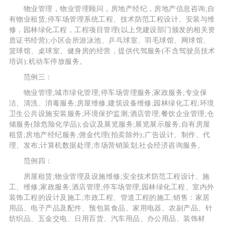
物业管理，物业管理顾问，房地产经纪，房地产信息咨询;自
有物业租赁;停车场管理系统工程、技术防范工程设计、安装与维
修，园林绿化工程，工程项目管理(以上凭建设部门颁发的相关资
质证书经营);小区会所游泳池、乒乓球室、羽毛球馆、网球馆、
篮球馆、桌球室、健身房的经营，提供代驾服务(不含驾驶员技术
培训);机动车停放服务。
范例三：
物业管理;城市绿化管理;停车场管理服务;家政服务;专业保
洁、清洗、消毒服务;房屋维修;建筑设备维修;园林绿化工程;环境
卫生公共设施安装服务;环境保护监测;酒店管理;餐饮企业管理;仓
储服务(除危险化学品);会议及展览服务;展览展示服务;自有房屋
租赁;房地产经纪服务;佣金代理(拍卖除外);广告设计、制作、代
理、发布;计算机数据处理;市场营销策划;社会经济咨询服务。
范例四：
房屋租赁;物业管理及设施维修;安全技术防范工程设计、施
工、维修;家政服务;酒店管理;停车场管理;园林绿化工程、室内外
装饰工程的设计及施工;市政工程、管道工程的施工;销售：家居
用品、电子产品及配件、预包装食品、家用电器、农副产品、针
纺织品、五金交电、日用百货、汽车用品、办公用品、装饰材