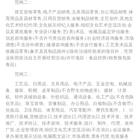
范例二：
珠宝首饰零售;电子产品销售;文具用品零售;办公用品销售;体
育用品及器材零售;日用百货销售;金银制品销售;文艺创作;其他文
化艺术经纪代理;文化娱乐经纪人服务;组织文化艺术交流活动;会
议及展览服务;专业设计服务;艺(美)术品、收藏品鉴定评估服务;
信息咨询服务(不含许可类信息咨询服务);社会经济咨询服务;市场
调查(不含涉外调查);健康咨询服务(不含诊疗服务);工艺美术品及
收藏品零售(象牙及其制品除外)(除依法须经批准的项目外，凭营
业执照依法自主开展经营活动)许可项目：食品经营(销售预包装
食品)
范例三：
工艺品、日用品、文具用品、电子产品、五金交电、机械设
备、服装、鞋帽、皮革制品(不含野生动物皮张)、建材、计算
机、软件及辅助设备、针纺织品、通讯设备、化工产品(不含危险
化学品)、珠宝首饰、音像制品、办公用品、白银制品(不含银币)
化妆品、卫生用品、体育用品、汽车零配件、摩托车配件、I、II
类医疗器械;货物进出口;技术进出口;代理进出口;技术开发、技术
推广、技术转让、技术咨询、技术服务;设计、制作、代理、发布
广告;企业管理咨询;组织文化艺术交流活动(不含演出);会议服务;
承办展览展示活动;电脑图文设计;市场调查;票务代理;包装服务