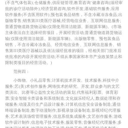
(不含气体包装);仓储服务;供应链管理;教育咨询‘健康咨询(须经审
批的诊疗活动除外);经济贸易咨询;软件开发;基础软件服务;应用
软件服务(不含医用软件);预包装食品销售，不含冷藏冷冻食品;出
版物零售;销售第III类医疗器械;经营电信业务、互联网信息服务;
普通货物道路货物运输(仅限使用清洁能源、新能源车辆)。(市场
主体依法自主选择经营项目，开展经营活动;普通货物道路货物运
输(仅限使用清洁能源、新能源车辆)、出版物零售、预包装食品
销售，不含冷藏冷冻食品、经营电信业务、互联网信息服务、销
售第III类医疗器械以及依法须经批准的项目，经相关部门批准后
依批准的内容开展经营活动;不得从事国家和本市产业政策禁止和
限制类项目的经营活动。)
范例四：
小饰物、小礼品零售;计算机技术开发、技术服务;科技中介
服务;艺(美)术创作服务;网络技术的研究、开发;群众参与的文艺
类演出、比赛等公益性文化活动的策划;代售福利彩票、体育彩
票;安全智能卡类设备和系统制造;文化娱乐经纪人;数据处理和存
储服务;动漫及衍生产品设计服务;计算机信息安全设备制造;通信
终端设备制造;数字动漫制作;影视录放设备制造;影视经纪代理服
务;艺术表演场馆管理服务;信息系统集成服务;文艺创作服务;游戏
软件设计制作;信息电子技术服务;服装零售;音像经纪代理服务;多