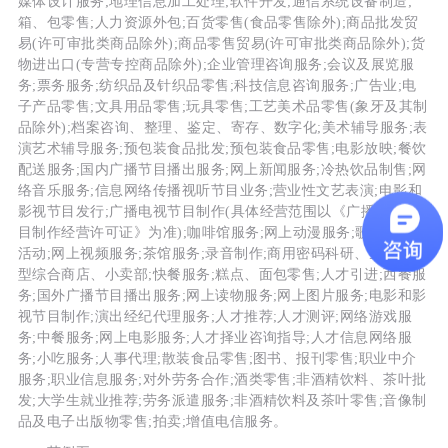
媒体设计服务;地理信息加工处理;软件开发;通信系统设备制造;
箱、包零售;人力资源外包;百货零售(食品零售除外);商品批发贸
易(许可审批类商品除外);商品零售贸易(许可审批类商品除外);货
物进出口(专营专控商品除外);企业管理咨询服务;会议及展览服
务;票务服务;纺织品及针织品零售;科技信息咨询服务;广告业;电
子产品零售;文具用品零售;玩具零售;工艺美术品零售(象牙及其制
品除外);档案咨询、整理、鉴定、寄存、数字化;美术辅导服务;表
演艺术辅导服务;预包装食品批发;预包装食品零售;电影放映;餐饮
配送服务;国内广播节目播出服务;网上新闻服务;冷热饮品制售;网
络音乐服务;信息网络传播视听节目业务;营业性文艺表演;电影和
影视节目发行;广播电视节目制作(具体经营范围以《广播电视节
目制作经营许可证》为准);咖啡馆服务;网上动漫服务;歌舞厅娱乐
活动;网上视频服务;茶馆服务;录音制作;商用密码科研、生产;小
型综合商店、小卖部;快餐服务;糕点、面包零售;人才引进;西餐服
务;国外广播节目播出服务;网上读物服务;网上图片服务;电影和影
视节目制作;演出经纪代理服务;人才推荐;人才测评;网络游戏服
务;中餐服务;网上电影服务;人才择业咨询指导;人才信息网络服
务;小吃服务;人事代理;散装食品零售;图书、报刊零售;职业中介
服务;职业信息服务;对外劳务合作;酒类零售;非酒精饮料、茶叶批
发;大学生就业推荐;劳务派遣服务;非酒精饮料及茶叶零售;音像制
品及电子出版物零售;拍卖;增值电信服务。