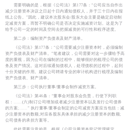
需要明确的是，根据《公司法》第177条：“公司应当自作出
减少注册资本决议之日起十日内通知债权人，并于三十日内在报
纸上公告。”因此，建议本次股东会/股东大会主要是确定启动制
定减资方案，而暂不明确公司是否决定实施减资计划。这是为了
给予公司一定的时间及空间去把握减资的可行性和程序进度。
第二步：编制资产负债表及财产清单。
《公司法》第177条：“公司需要减少注册资本时，必须编制
资产负债表及财产清单。”笔者建议，公司需要对这一步骤给予高
度的重视，因为公司在编制的过程中，能够很好的梳理公司的债
务及资产情况。这对后续通知债权人，处理债权的过程中，起到
十分关键的作用。建议公司聘请专业的审计机构进行梳理及编制
资产负债表、财产清单。
第三步：公司执行董事/董事会制作减资方案。
《公司法》第46条：“董事会对股东会负责，行使下列职
权：……(六)制订公司增加或者减少注册资本以及发行公司债券
的方案;……” 执行董事/董事会制定的公司减资方案应当包括：减
少注册资本的数额;对应各股东具体承担的减少注册资本的数额;
公司债务的承担方案等。
此处需要注意的是，根据《公司注册资本登记管理规定