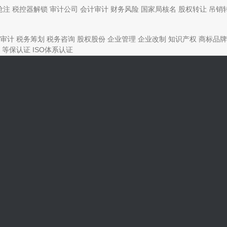
抢注
税控器解锁
审计公司
会计审计
财务风险
国家局核名
股权转让
吊销
审计
税务筹划
税务咨询
股权股份
企业管理
企业改制
知识产权
商标品牌
等保认证
ISO体系认证