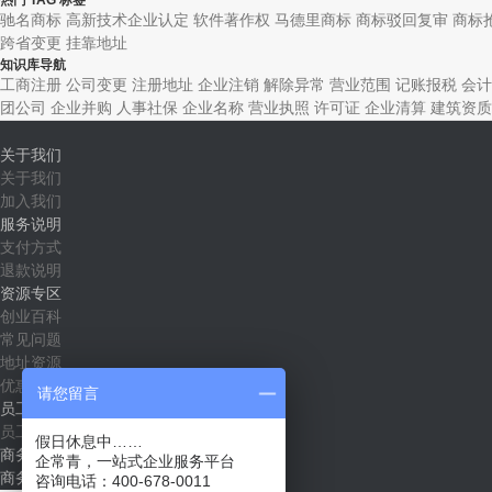
驰名商标
高新技术企业认定
软件著作权
马德里商标
商标驳回复审
商标
跨省变更
挂靠地址
知识库导航
工商注册
公司变更
注册地址
企业注销
解除异常
营业范围
记账报税
会计
团公司
企业并购
人事社保
企业名称
营业执照
许可证
企业清算
建筑资质
关于我们
关于我们
加入我们
服务说明
支付方式
退款说明
资源专区
创业百科
常见问题
地址资源
优惠套餐
请您留言
员工社区
员工入口
假日休息中……
商务合作
企常青，一站式企业服务平台
商务合作（shichang@qichangqing.com）
咨询电话：400-678-0011