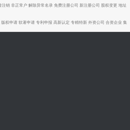
转注销
非正常户
解除异常名录
免费注册公司
新注册公司
股权变更
地址
版权申请
软著申请
专利申报
高新认定
专精特新
外资公司
合资企业
集