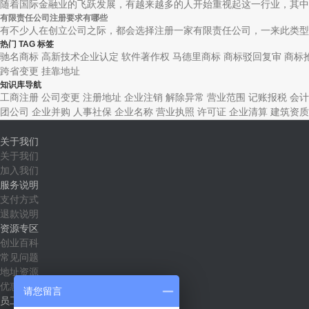
随着国际金融业的飞跃发展，有越来越多的人开始重视起这一行业，其中，
有限责任公司注册要求有哪些
有不少人在创立公司之际，都会选择注册一家有限责任公司，一来此类型的
热门 TAG 标签
驰名商标
高新技术企业认定
软件著作权
马德里商标
商标驳回复审
商标
跨省变更
挂靠地址
知识库导航
工商注册
公司变更
注册地址
企业注销
解除异常
营业范围
记账报税
会计
团公司
企业并购
人事社保
企业名称
营业执照
许可证
企业清算
建筑资质
关于我们
关于我们
加入我们
服务说明
支付方式
退款说明
资源专区
创业百科
常见问题
地址资源
优惠套餐
请您留言
员工社区