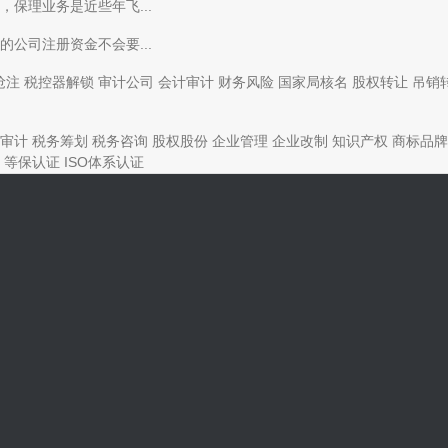
保理业务是近些年飞...
公司注册资金不会要...
抢注
税控器解锁
审计公司
会计审计
财务风险
国家局核名
股权转让
吊销
审计
税务筹划
税务咨询
股权股份
企业管理
企业改制
知识产权
商标品牌
等保认证
ISO体系认证