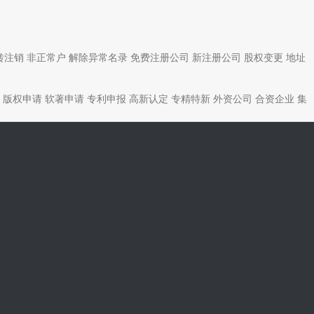
转注销
非正常户
解除异常名录
免费注册公司
新注册公司
股权变更
地址
版权申请
软著申请
专利申报
高新认定
专精特新
外资公司
合资企业
集