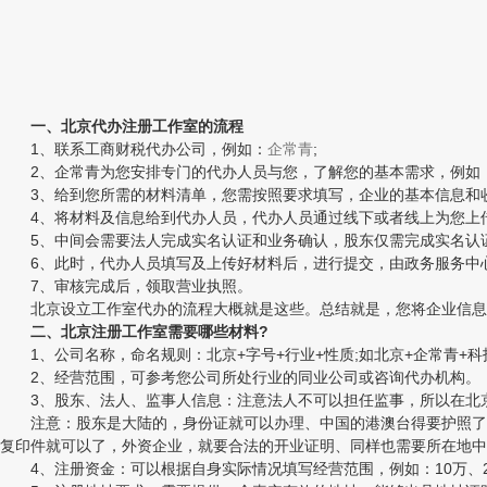
一、北京代办注册工作室的流程
1、联系工商财税代办公司，例如：
企常青
;
2、企常青为您安排专门的代办人员与您，了解您的基本需求，例如：
3、给到您所需的材料清单，您需按照要求填写，企业的基本信息和收
4、将材料及信息给到代办人员，代办人员通过线下或者线上为您上传
5、中间会需要法人完成实名认证和业务确认，股东仅需完成实名认
6、此时，代办人员填写及上传好材料后，进行提交，由政务服务中心
7、审核完成后，领取营业执照。
北京设立工作室代办的流程大概就是这些。总结就是，您将企业信息
二、北京注册工作室需要哪些材料?
1、公司名称，命名规则：北京+字号+行业+性质;如北京+企常青+科技
2、经营范围，可参考您公司所处行业的同业公司或咨询代办机构。
3、股东、法人、监事人信息：注意法人不可以担任监事，所以在北
注意：股东是大陆的，身份证就可以办理、中国的港澳台得要护照了。
复印件就可以了，外资企业，就要合法的开业证明、同样也需要所在地中
4、注册资金：可以根据自身实际情况填写经营范围，例如：10万、20万