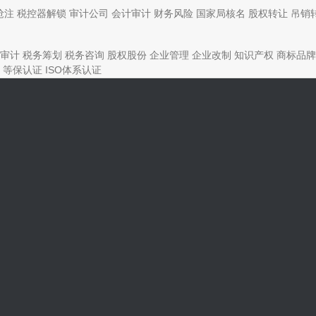
抢注
税控器解锁
审计公司
会计审计
财务风险
国家局核名
股权转让
吊销
审计
税务筹划
税务咨询
股权股份
企业管理
企业改制
知识产权
商标品牌
等保认证
ISO体系认证