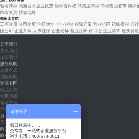
热门 TAG 标签
驰名商标
高新技术企业认定
软件著作权
马德里商标
商标驳回复审
商标
跨省变更
挂靠地址
知识库导航
工商注册
公司变更
注册地址
企业注销
解除异常
营业范围
记账报税
会计
团公司
企业并购
人事社保
企业名称
营业执照
许可证
企业清算
建筑资质
关于我们
关于我们
加入我们
服务说明
支付方式
退款说明
资源专区
创业百科
常见问题
地址资源
优惠套餐
请您留言
员工社区
员工入口
假日休息中……
商务合作
企常青，一站式企业服务平台
商务合作（shichang@qichangqing.com）
咨询电话：400-678-0011