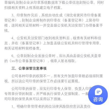
章编码;刻制企业从印章系统数据库下载公章信息刻制公章。同时
扫描相关资料上传系统建立电子档案。
3、印章制作完后，系统自动生成《湖北省黄冈市印章备案
登记单》，刻制企业将制作的印章在《备案登记单》上留存印
模，连同相关证明材料一并交县级公安机关治安部门办理备案手
续。
4、公安机关治安部门收到相关资料后，核查有关材料和信
息，并在《备案登记单》上加盖县级公安机关特行管理专用章。
相关证明材料留档备查。
6、公章刻制企业发放公章时，应出具由县级公安机关盖章
的《xx市公章备案登记单》，领章人签名领取。
三、公章保管注意事项
公司各种印章的权限不一，所有文件加盖印章都必须得到重
视。所以说公司印章的保管工作必须要引起重视。
公司印章的保管，应实行印章专人保管、负责人印章与财务
专用章分管的制度，并严格执行保管人交接制度。一般来说，公
司印章的保管具体可以采用以下措施。
1、明确印章管理者的岗位法律风险防控意识及责任