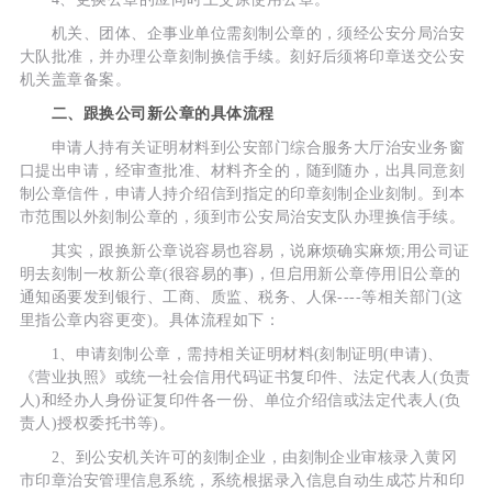
机关、团体、企事业单位需刻制公章的，须经公安分局治安
大队批准，并办理公章刻制换信手续。刻好后须将印章送交公安
机关盖章备案。
二、跟换公司新公章的具体流程
申请人持有关证明材料到公安部门综合服务大厅治安业务窗
口提出申请，经审查批准、材料齐全的，随到随办，出具同意刻
制公章信件，申请人持介绍信到指定的印章刻制企业刻制。到本
市范围以外刻制公章的，须到市公安局治安支队办理换信手续。
其实，跟换新公章说容易也容易，说麻烦确实麻烦;用公司证
明去刻制一枚新公章(很容易的事)，但启用新公章停用旧公章的
通知函要发到银行、工商、质监、税务、人保----等相关部门(这
里指公章内容更变)。具体流程如下：
1、申请刻制公章，需持相关证明材料(刻制证明(申请)、
《营业执照》或统一社会信用代码证书复印件、法定代表人(负责
人)和经办人身份证复印件各一份、单位介绍信或法定代表人(负
责人)授权委托书等)。
2、到公安机关许可的刻制企业，由刻制企业审核录入黄冈
市印章治安管理信息系统，系统根据录入信息自动生成芯片和印