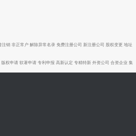
转注销
非正常户
解除异常名录
免费注册公司
新注册公司
股权变更
地址
版权申请
软著申请
专利申报
高新认定
专精特新
外资公司
合资企业
集