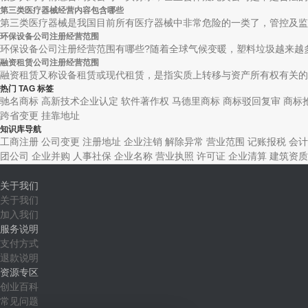
第三类医疗器械经营内容包含哪些
第三类医疗器械是我国目前所有医疗器械中非常危险的一类了，管控及监督
环保设备公司注册经营范围
环保设备公司注册经营范围有哪些?随着全球气候变暖，塑料垃圾越来越多
融资租赁公司注册经营范围
融资租赁又称设备租赁或现代租赁，是指实质上转移与资产所有权有关的全
热门 TAG 标签
驰名商标
高新技术企业认定
软件著作权
马德里商标
商标驳回复审
商标
跨省变更
挂靠地址
知识库导航
工商注册
公司变更
注册地址
企业注销
解除异常
营业范围
记账报税
会计
团公司
企业并购
人事社保
企业名称
营业执照
许可证
企业清算
建筑资质
关于我们
关于我们
加入我们
服务说明
支付方式
退款说明
资源专区
创业百科
常见问题