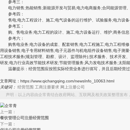
参考三：
电力销售;热能销售;新能源开发与贸易;电力电商服务;合同能源管理
参考四：
售电;电力工程设计、施工;电气设备的运行维护、试验服务;电力设备器
参考五：
购、售电业务;电力工程的设计、施工;电力设备运行、维护;商务信息咨
参考六：
购售电业务;电力设备的成套、配套销售;电力工程施工;电力工程维修、
用设备销售;电子专用材料销售;电子元器件与机电组件设备销售;电子测量
工程技术服务(规划管理、勘察、设计、监理除外);技术服务、技术开发
研发;电力行业高效节能技术研发;节能管理服务;风力发电技术服务;太阳
温馨提示：经营范围应按照实际经营业务进行填写，并且后期经营过
文章网址：https://www.qichangqing.com/newsInfo_10063.html
关键词：
经营范围
工商注册要求
网上注册公司
声明：以上内容由企常青结合政府网站、互联网及相关政策整理发布
上一篇：
餐饮管理公司注册经营范围
下一篇：