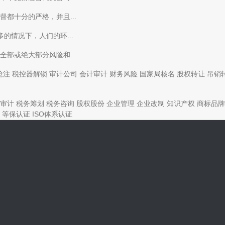
都十分的严格，并且...
的情况下，人们的环...
部或绝大部分风险和...
抢注
税控器解锁
审计公司
会计审计
财务风险
国家局核名
股权转让
吊销
审计
税务筹划
税务咨询
股权股份
企业管理
企业改制
知识产权
商标品牌
等保认证
ISO体系认证