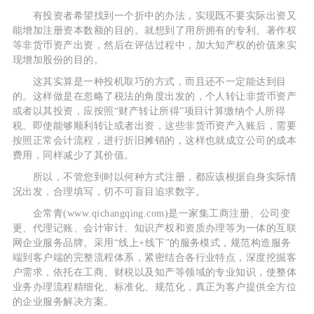
有投资者希望找到一个折中的办法，实现既不要实际出资又
能增加注册资本数额的目的。就想到了用所拥有的专利、著作权
等非货币资产出资，然后在评估过程中，加大知产权的价值来实
现增加股份的目的。
这其实算是一种投机取巧的方式，而且还不一定能达到目
的。这样做是在忽略了税法的角度出发的，个人转让非货币资产
或者以其投资，应按照“财产转让所得”项目计算缴纳个人所得
税。即使能够顺利转让或者出资，这些非货币资产入账后，需要
按照正常会计流程，进行折旧摊销的，这样也就成立公司的成本
费用，同样减少了其价值。
所以，不管您到时以何种方式注册，都应该根据自身实际情
况出发，合理填写，切不可盲目追求数字。
企常青(www.qichangqing.com)是一家集工商注册、公司变
更、代理记账、会计审计、知识产权和资质办理等为一体的互联
网企业服务品牌。采用“线上+线下”的服务模式，规范构造服务
端到客户端的完整流程体系，紧密结合各行业特点，深度挖掘客
户需求，依托在工商、财税以及知产等领域的专业知识，使整体
业务办理流程精细化、标准化、规范化，真正为客户提供全方位
的企业服务解决方案。