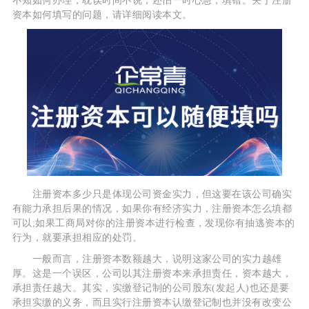
不知如何办理，耽误时间不说，还怕一时心急，填错。关于注册
资本如何填写的问题，请详细阅读本文。
注册资本多少只是体现公司资金实力，但这要在该公司确实
有能力承担后果的情况，如果你有经济实力，注册资本怎么填都
可以;如果工商局对你的注册资本进行检查，发现你有抽逃资本的
行为，就要承担相应的处罚。
一般而言，注册资本数额越大，说明这家公司的实力越雄
厚。这是一个误区，公司以其注册资本来承担责任，资本越大，
承担责任越大。其实，实缴登记制的公司股东(发起人)也还是要
承担实缴的义务，而且实行注册资本认缴登记制也并没有改变公