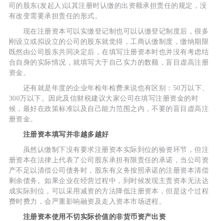
司的股东(发起人)以其注册时认缴的出资额承担责任的规定，没
有改变需要承担责任的形式。
现在注册资本可以实缴登记制也可以认缴登记制度后，很多
刚设立或拟设立的公司的股东就觉得，工商认缴制度，缴纳期限
既然由公司股东共同决定后，在填写注册资本时也并没有考虑结
合自身的实际情况，就填写大于自己实力的数额，盲目虚高注册
资金。
还有就是年度的企业年检年检费来说也有区别：50万以下、
300万以下。因此及信财税建议大家公司在填写注册资金的时
候，最好在政策标准以及自己能力范围之内，不要的盲目虚高注
册资金。
注册资本填写并非越多越好
虽然认缴制下没有要求注册资本实际到位的验资环节，但注
册资本在法律上代表了公司股东承担有限责任的承诺，当公司资
产不足以清偿公司债务时，股东有义务按照承诺的注册资本清偿
剩余债务。如果企业在经营过程中，到时候发现主责资本无法达
成实际到位，可以采用减资的方法降低注册资本，但是这个过程
费时费力，会严重影响融资及走入资本市场进程。
注册资本使用不切实际价值的非货币资产出资