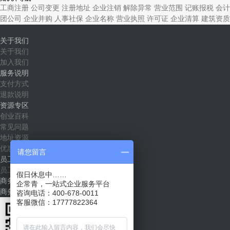
工商注册
公司变更
注册地址
企业注销
解除异常
营业范围
记账报税
会计
团公司
企业并购
人事社保
企业名称
营业执照
许可证
企业清算
建筑资质
关于我们
关于我们
加入我们
服务说明
支付方式
退款说明
资源专区
创业百科
常见问题
地址资源
优惠套餐
请您留言
员工社区
员工入口
假日休息中……
商务合作
企常青，一站式企业服务平台
商务合作（shichang@qichangqing.com）
咨询电话：400-678-0011
客服微信：17777822364