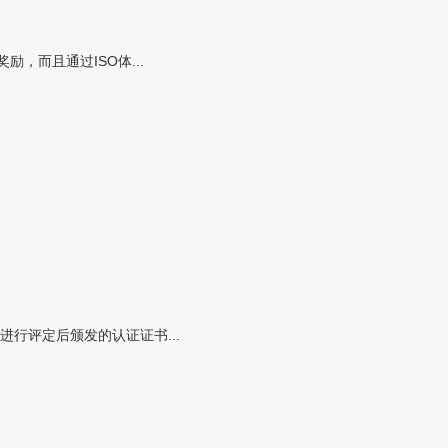
而且通过ISO体...
行评定后颁发的认证证书...