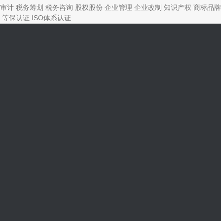
审计
税务筹划
税务咨询
股权股份
企业管理
企业改制
知识产权
商标品牌
等保认证
ISO体系认证