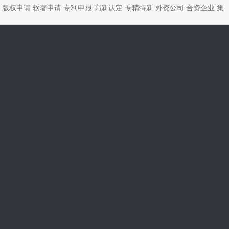
版权申请
软著申请
专利申报
高新认定
专精特新
外资公司
合资企业
集