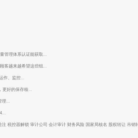
管理体系认证能获取...
客越来越希望这些组...
作、监控...
更好的保存核...
...
..
抢注
税控器解锁
审计公司
会计审计
财务风险
国家局核名
股权转让
吊销