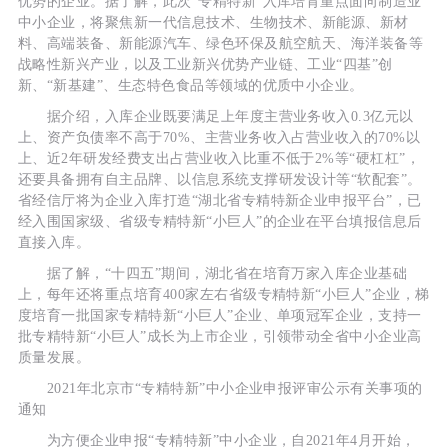
优势的企业。据了解，此次“专精特新”入库培育重点面向制造业
中小企业，将聚焦新一代信息技术、生物技术、新能源、新材
料、高端装备、新能源汽车、绿色环保及航空航天、海洋装备等
战略性新兴产业，以及工业新兴优势产业链、工业“四基”创
新、“新基建”、生态特色食品等领域的优质中小企业。
据介绍，入库企业既要满足上年度主营业务收入0.3亿元以
上、资产负债率不高于70%、主营业务收入占营业收入的70%以
上、近2年研发经费支出占营业收入比重不低于2%等“硬杠杠”，
还要具备拥有自主品牌、以信息系统支撑研发设计等“软配套”。
省经信厅将为企业入库打造“湖北省专精特新企业申报平台”，已
经入围国家级、省级专精特新“小巨人”的企业在平台填报信息后
直接入库。
据了解，“十四五”期间，湖北省在培育万家入库企业基础
上，每年还将重点培育400家左右省级专精特新“小巨人”企业，梯
度培育一批国家专精特新“小巨人”企业、单项冠军企业，支持一
批专精特新“小巨人”成长为上市企业，引领带动全省中小企业高
质量发展。
2021年北京市“专精特新”中小企业申报评审公示有关事项的
通知
为方便企业申报“专精特新”中小企业，自2021年4月开始，