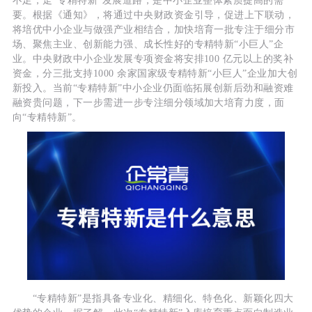
不足，走“专精特新”发展道路，是中小企业整体素质提高的需
要。根据《通知》，将通过中央财政资金引导，促进上下联动，
将培优中小企业与做强产业相结合，加快培育一批专注于细分市
场、聚焦主业、创新能力强、成长性好的专精特新“小巨人”企
业。中央财政中小企业发展专项资金将安排100 亿元以上的奖补
资金，分三批支持1000 余家国家级专精特新“小巨人”企业加大创
新投入。当前“专精特新”中小企业仍面临拓展创新后劲和融资难
融资贵问题，下一步需进一步专注细分领域加大培育力度，面
向“专精特新”。
“专精特新”是指具备专业化、精细化、特色化、新颖化四大