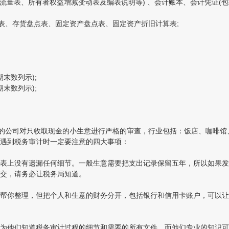
表、所有者权益增减变动表及编表说明等) 、会计账本、会计凭证(包括
、存货盘点表、固定资产盘点表、固定资产折旧计算表;
末数列示);
末数列示);
的公司对只收取现金的小生意进行严格的审查，行业包括：饭店、咖啡馆
遇到税务审计时一定要注意的四大事项：
上没有遗漏任何细节。一般生意需要把支出记录保留五年，所以如果发
交，请务必让税务局知道。
你整理，但把个人和生意的财务分开，包括银行和信用卡账户，可以让
他们知道税务审计过程的细节和需要的所有文件，而他们专业的知识可