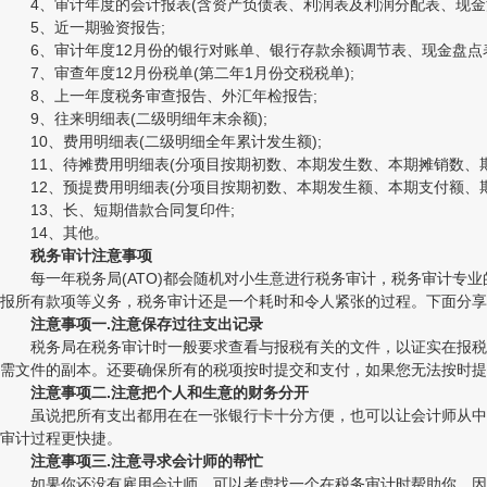
4、审计年度的会计报表(含资产负债表、利润表及利润分配表、现金流量
5、近一期验资报告;
6、审计年度12月份的银行对账单、银行存款余额调节表、现金盘点表
7、审查年度12月份税单(第二年1月份交税税单);
8、上一年度税务审查报告、外汇年检报告;
9、往来明细表(二级明细年末余额);
10、费用明细表(二级明细全年累计发生额);
11、待摊费用明细表(分项目按期初数、本期发生数、本期摊销数、期
12、预提费用明细表(分项目按期初数、本期发生额、本期支付额、期
13、长、短期借款合同复印件;
14、其他。
税务审计注意事项
每一年税务局(ATO)都会随机对小生意进行税务审计，税务审计专业
报所有款项等义务，税务审计还是一个耗时和令人紧张的过程。下面分享
注意事项一.注意保存过往支出记录
税务局在税务审计时一般要求查看与报税有关的文件，以证实在报税表
需文件的副本。还要确保所有的税项按时提交和支付，如果您无法按时提
注意事项二.注意把个人和生意的财务分开
虽说把所有支出都用在在一张银行卡十分方便，也可以让会计师从中帮
审计过程更快捷。
注意事项三.注意寻求会计师的帮忙
如果你还没有雇用会计师，可以考虑找一个在税务审计时帮助你。因为