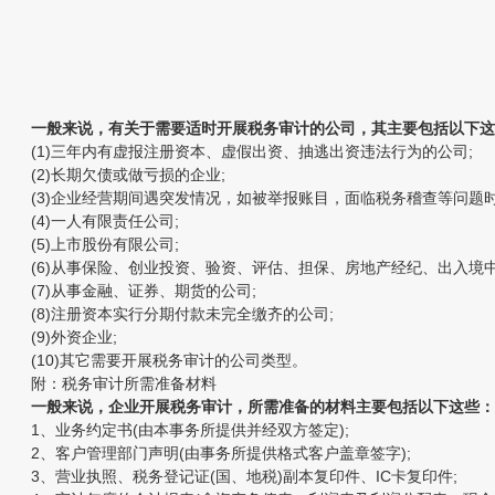
一般来说，有关于需要适时开展税务审计的公司，其主要包括以下这
(1)三年内有虚报注册资本、虚假出资、抽逃出资违法行为的公司;
(2)长期欠债或做亏损的企业;
(3)企业经营期间遇突发情况，如被举报账目，面临税务稽查等问题时
(4)一人有限责任公司;
(5)上市股份有限公司;
(6)从事保险、创业投资、验资、评估、担保、房地产经纪、出入境中
(7)从事金融、证券、期货的公司;
(8)注册资本实行分期付款未完全缴齐的公司;
(9)外资企业;
(10)其它需要开展税务审计的公司类型。
附：税务审计所需准备材料
一般来说，企业开展税务审计，所需准备的材料主要包括以下这些：
1、业务约定书(由本事务所提供并经双方签定);
2、客户管理部门声明(由事务所提供格式客户盖章签字);
3、营业执照、税务登记证(国、地税)副本复印件、IC卡复印件;