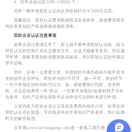
4、软件企业认定1200~1500元/个。
另外一般申请双软认证的合并价格约为￥5000元左右。
温馨提示：双软认证费用根据情况各有差异，具体费用请咨
询企常青知识产权老师获得报价清单。
双软企业认证注意事项
如果企业注册满五年了，那么就不要申请双软认证啦，因为
双软认证的优势只有在注册前五年，企业才能够享受到，而且越
早申请，能够享受到的优惠政策就越多，所以双软认证的申请赶
早不赶晚。
另外，还有一点需要注意：年授权软件著作权的不能申请当
年的软件企业评估。双软评估的6个环节，缺一不可，有的环节
一年只有指定的时间段可以办，如：研发费加计扣除，错失时
机，企业必须再等一年!所以，一切要早做规划!如果材料齐全符
合条件，软件产品评估和软件企业评估可以同时来进行申报。
上述内容为双软企业认证流程及费用的相关介绍，如果您对
双软认证存在疑惑，可在线咨询企常青知识产权老师，我们会随
时为您解答疑惑。
企常青(www.qichangqing.com)是一家集工商注册、公司变