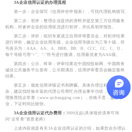
3A企业信用认证的办理流程
第一步：企业填写《信用评价申报表》，可找代理机构填写;
第二步：初评：整理企业提供的资料并提交第三方信用服务
机构，对参评企业的信用状况进行初评，并出具初评报告。
第三步：评价：组织专家成立信用评审委员会，对初评结果
进行评价，确定企业信用等级，企业信用等级分为三等十级，符
号表示为：AAA、AA、A、BBB、BB、B、CCC、CC、C、D，
每个等级可用“+”、“-”符号进行微调，信用最优者为AAA级。
第四步：公示、终审：评审结果在中国招投标网、中国商务
诚信公共服务平台发布，公示期满后，信用评审委员会确定最终
结果。
第五步：颁发信用评级证书和牌匾。具体办理过程比较复
杂，建议找经验丰富的代理公司帮忙办理会事半功倍，3A信用办
理推荐找企常青（www.qichangqing.com），价格不贵，服务专
业，下证时间比较快。
3A企业信用认证代办费用：
3000元起(具体报价清单可询
问“企常青”资质老师)
上述内容就是有关3A企业信用认证的介绍，如果您在办理认