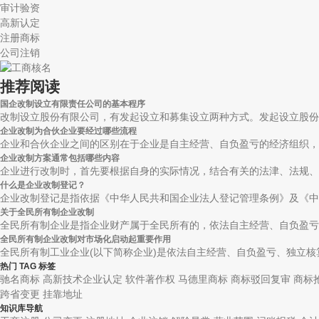
审计验资
高新认定
注册商标
公司注销
推荐阅读
国企改制设立有限责任公司的基本程序
改制设立股份有限公司，有发起设立和募集设立两种方式。发起设立股份有
企业改制为合伙企业要经过哪些流程
企业和合伙企业之间的区别在于企业是自主经营、自负盈亏的经济组织，而
企业改制方案通常包括哪些内容
企业进行改制时，首先要根据自身的实际情况，结合有关的法津、法规、和
什么是企业改制登记？
企业改制登记是指依据《中华人民共和国企业法人登记管理条例》及《中华
关于全民所有制企业改制
全民所有制企业是指企业财产属于全民所有的，依法自主经营、自负盈亏、
全民所有制企业改制对市场化启动起重要作用
全民所有制工业企业(以下简称企业)是依法自主经营、自负盈亏、独立核算
热门 TAG 标签
驰名商标
高新技术企业认定
软件著作权
马德里商标
商标驳回复审
商标
跨省变更
挂靠地址
知识库导航