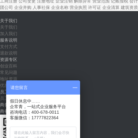
工商注册
公司变更
注册地址
企业注销
解除异常
营业范围
记账报税
会计
团公司
企业并购
人事社保
企业名称
营业执照
许可证
企业清算
建筑资质
关于我们
关于我们
加入我们
服务说明
支付方式
退款说明
资源专区
创业百科
常见问题
地址资源
优惠套餐
请您留言
员工社区
员工入口
假日休息中……
商务合作
企常青，一站式企业服务平台
商务合作（shichang@qichangqing.com）
咨询电话：400-678-0011
客服微信：17777822364