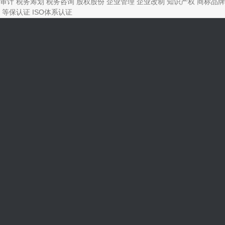
审计
税务筹划
税务咨询
股权股份
企业管理
企业改制
知识产权
商标品牌
等保认证
ISO体系认证