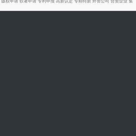
版权申请
软著申请
专利申报
高新认定
专精特新
外资公司
合资企业
集