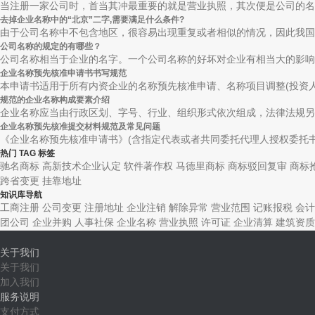
当注册一家公司时，首当其冲最重要的就是营业执照，其次便是公司的名称
去掉企业名称中的“北京”二字,需要满足什么条件?
由于公司名称中不包含地区，很容易出现重复或者相似的情况，因此我国在
公司名称的规定的有哪些？
公司名称相当于企业的名字。一个公司名称的好坏对企业有相当大的影响。
企业名称预先核准申请书书写规范
本申请书适用于所有内资企业的名称预先核准申请、名称项目调整(投资人除
规范的企业名称构成要素介绍
企业名称应当由行政区划、字号、行业、组织形式依次组成，法律法规另有
企业名称预先核准提交材料规范及常见问题
《企业名称预先核准申请书》(含指定代表或者共同委托代理人授权委托书及
热门 TAG 标签
驰名商标
高新技术企业认定
软件著作权
马德里商标
商标驳回复审
商标
跨省变更
挂靠地址
知识库导航
工商注册
公司变更
注册地址
企业注销
解除异常
营业范围
记账报税
会计
团公司
企业并购
人事社保
企业名称
营业执照
许可证
企业清算
建筑资质
关于我们
关于我们
加入我们
服务说明
支付方式