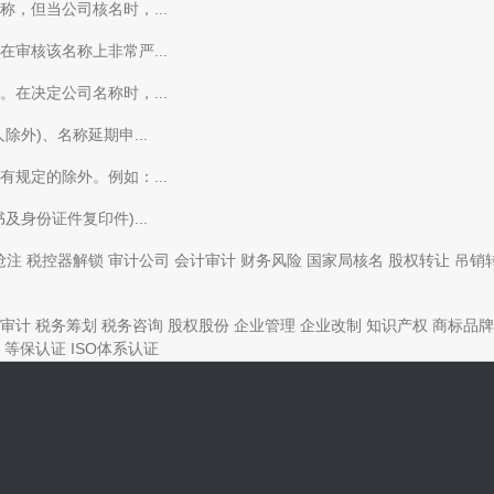
，但当公司核名时，...
审核该名称上非常严...
在决定公司名称时，...
外)、名称延期申...
规定的除外。例如：...
身份证件复印件)...
抢注
税控器解锁
审计公司
会计审计
财务风险
国家局核名
股权转让
吊销
审计
税务筹划
税务咨询
股权股份
企业管理
企业改制
知识产权
商标品牌
等保认证
ISO体系认证