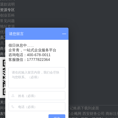
退款说明
资源专区
创业百科
常见问题
地址资源
优惠套餐
请您留言
员工社区
员工入口
假日休息中……
商务合作
企常青，一站式企业服务平台
商务合作（shichang@qichangqing.com）
咨询电话：400-678-0011
客服微信：17777822364
关注企常青
网站地图
根通财税官网
代账易下载到桌面
记账易下载到桌面
友情链接：
36氪
创业邦
i黑马
果壳
亿欧
亿企飚网
西安财务公司
商标注