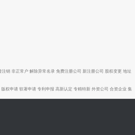
转注销
非正常户
解除异常名录
免费注册公司
新注册公司
股权变更
地址
版权申请
软著申请
专利申报
高新认定
专精特新
外资公司
合资企业
集