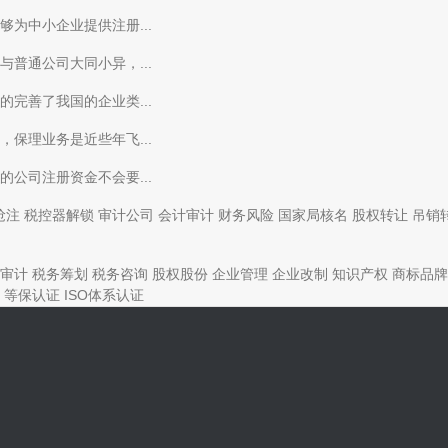
为中小企业提供注册...
普通公司大同小异，...
完善了我国的企业类...
保理业务是近些年飞...
公司注册资金不会要...
抢注
税控器解锁
审计公司
会计审计
财务风险
国家局核名
股权转让
吊销
审计
税务筹划
税务咨询
股权股份
企业管理
企业改制
知识产权
商标品牌
等保认证
ISO体系认证