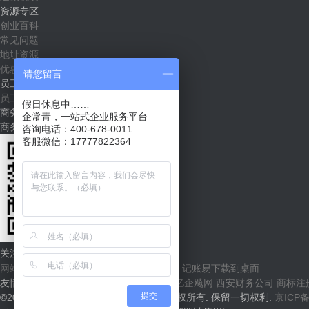
资源专区
创业百科
常见问题
地址资源
优惠套餐
请您留言
员工社区
员工入口
假日休息中……
商务合作
企常青，一站式企业服务平台
商务合作（shichang@qichangqing.com）
咨询电话：400-678-0011
客服微信：17777822364
关注企常青
网站地图
根通财税官网
代账易下载到桌面
记账易下载到桌面
友情链接：
36氪
创业邦
i黑马
果壳
亿欧
亿企飚网
西安财务公司
商标注
提交
©2016 微企纵横（北京）科技有限公司版权所有. 保留一切权利.
京ICP备