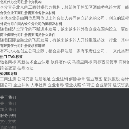
北京代办公司注册中介机构
企常青是北京的工商财税代办机构，总部位于朝阳区酒仙桥兆维大厦，能够
合伙企业工商注册需要准备什么材料
合伙企业是由两位及两位以上的合伙人共同创立起来的公司，创立的流程与
外资公司在国内设立分公司的流程及材料
随着经济全球化的不断进步发展，越来越多的外资企业在国内设立，更好的
商业保理公司注册需要满足什么条件
随着国际金融业的飞跃发展，有越来越多的人开始重视起这一行业，其中，
有限责任公司注册要求有哪些
有不少人在创立公司之际，都会选择注册一家有限责任公司，一来此类型的
热门 TAG 标签
驰名商标
高新技术企业认定
软件著作权
马德里商标
商标驳回复审
商标
跨省变更
挂靠地址
知识库导航
工商注册
公司变更
注册地址
企业注销
解除异常
营业范围
记账报税
会计
团公司
企业并购
人事社保
企业名称
营业执照
许可证
企业清算
建筑资质
关于我们
关于我们
加入我们
服务说明
支付方式
退款说明