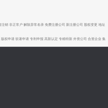
转注销
非正常户
解除异常名录
免费注册公司
新注册公司
股权变更
地址
版权申请
软著申请
专利申报
高新认定
专精特新
外资公司
合资企业
集