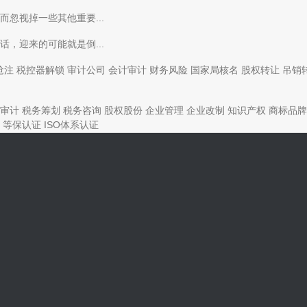
忽视掉一些其他重要...
，迎来的可能就是倒...
抢注
税控器解锁
审计公司
会计审计
财务风险
国家局核名
股权转让
吊销
审计
税务筹划
税务咨询
股权股份
企业管理
企业改制
知识产权
商标品牌
等保认证
ISO体系认证