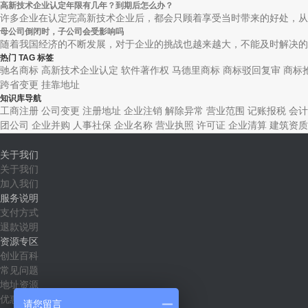
高新技术企业认定年限有几年？到期后怎么办？
许多企业在认定完高新技术企业后，都会只顾着享受当时带来的好处，从而
母公司倒闭时，子公司会受影响吗
随着我国经济的不断发展，对于企业的挑战也越来越大，不能及时解决的话
热门 TAG 标签
驰名商标
高新技术企业认定
软件著作权
马德里商标
商标驳回复审
商标
跨省变更
挂靠地址
知识库导航
工商注册
公司变更
注册地址
企业注销
解除异常
营业范围
记账报税
会计
团公司
企业并购
人事社保
企业名称
营业执照
许可证
企业清算
建筑资质
关于我们
关于我们
加入我们
服务说明
支付方式
退款说明
资源专区
创业百科
常见问题
地址资源
优惠套餐
请您留言