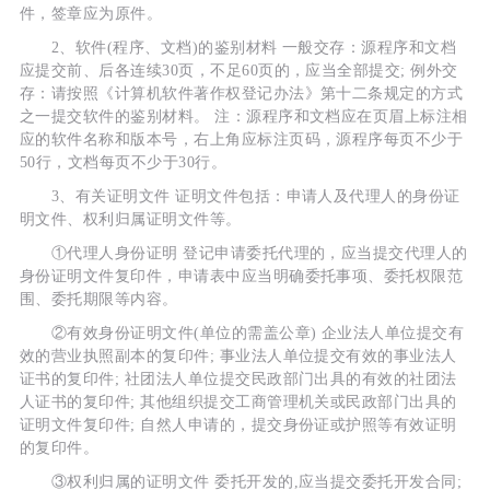
件，签章应为原件。
2、软件(程序、文档)的鉴别材料 一般交存：源程序和文档
应提交前、后各连续30页，不足60页的，应当全部提交; 例外交
存：请按照《计算机软件著作权登记办法》第十二条规定的方式
之一提交软件的鉴别材料。 注：源程序和文档应在页眉上标注相
应的软件名称和版本号，右上角应标注页码，源程序每页不少于
50行，文档每页不少于30行。
3、有关证明文件 证明文件包括：申请人及代理人的身份证
明文件、权利归属证明文件等。
①代理人身份证明 登记申请委托代理的，应当提交代理人的
身份证明文件复印件，申请表中应当明确委托事项、委托权限范
围、委托期限等内容。
②有效身份证明文件(单位的需盖公章) 企业法人单位提交有
效的营业执照副本的复印件; 事业法人单位提交有效的事业法人
证书的复印件; 社团法人单位提交民政部门出具的有效的社团法
人证书的复印件; 其他组织提交工商管理机关或民政部门出具的
证明文件复印件; 自然人申请的，提交身份证或护照等有效证明
的复印件。
③权利归属的证明文件 委托开发的,应当提交委托开发合同;