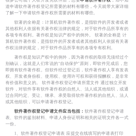
很多公司或个人在开发完软件后，想要
申请软件著作权
，却不知
道申请软件著作权登记所需要的材料有哪些，今天就带大家详细
了解一下申请软件著作权所需要的材料有哪些。
软著的全称是：计算机软件著作权，是指软件的开发者或者
其他权利人依据有关著作权法律的规定，对于软件作品所享有的
各项专有权利。著作权是知识产权中的例外。 软著的全称是 计
算机软件著作权，是指软件的开发者或者其他权利人依据有关著
作权法律的规定，对于软件作品所享有的各项专有权利。
著作权是知识产权中的例外，因为著作权的取得无须经过个
别确认，这就是人们常说的“自动保护”原则，即软件完成后，您
即拥有软件著作权。但软件经过登记后，软件著作权人享有发表
权、开发者身份权、使用权、使用许可权和获得报酬权，是非常
有价值和意义的。 软件著作权登记申请所需文件 通过独立开发
软件，对软件享有软件著作权的自然人、法人或其他组织，或通
过合同约定、受让、继承、承受取得软件著作权的自然人、法人
或其他组织，可以申请著作权登记。
软件著作权登记申请文件应当包括：
软件著作权登记申请
表、软件的鉴别材料、申请人身份证明和相关的证明文件各一式
一份。
1、软件著作权登记申请表 应提交在线填写的申请表打印