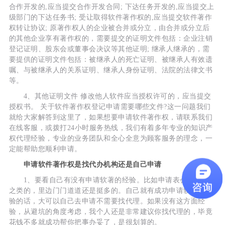
合作开发的,应当提交合作开发合同; 下达任务开发的,应当提交上
级部门的下达任务书; 受让取得软件著作权的,应当提交软件著作
权转让协议; 原著作权人的企业被合并或分立，由合并或分立后
的其他企业享有著作权的，需要提交的证明文件包括：企业注销
登记证明、股东会或董事会决议等其他证明; 继承人继承的，需
要提供的证明文件包括：被继承人的死亡证明、被继承人有效遗
嘱、与被继承人的关系证明、继承人身份证明、法院的法律文书
等。
4、其他证明文件 修改他人软件应当授权许可的，应当提交
授权书。 关于软件著作权登记申请需要哪些文件?这一问题我们
就给大家解答到这里了，如果想要申请软件著作权，请联系我们
在线客服，或拨打24小时服务热线，我们有着多年专业的知识产
权代理经验，专业的业务团队和全心全意为顾客服务的理念，一
定能帮助您顺利申请。
申请软件著作权是找代办机构还是自己申请
1、要看自己有没有申请软著的经验。比如申请表会不会填
之类的，里边门门道道还是挺多的。自己就有成功申请软著的经
验的话，大可以自己去申请不需要找代理。如果没有这方面经
验，从避坑的角度考虑，我个人还是非常建议你找代理的，毕竟
花钱不多就成功帮你把事办妥了，是很划算的。