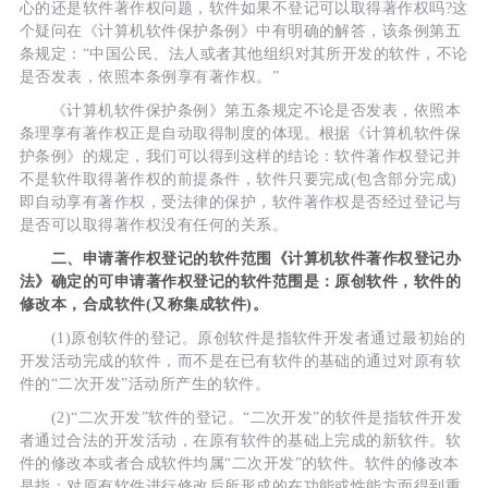
心的还是软件著作权问题，软件如果不登记可以取得著作权吗?这
个疑问在《计算机软件保护条例》中有明确的解答，该条例第五
条规定：“中国公民、法人或者其他组织对其所开发的软件，不论
是否发表，依照本条例享有著作权。”
《计算机软件保护条例》第五条规定不论是否发表，依照本
条理享有著作权正是自动取得制度的体现。根据《计算机软件保
护条例》的规定，我们可以得到这样的结论：软件著作权登记并
不是软件取得著作权的前提条件，软件只要完成(包含部分完成)
即自动享有著作权，受法律的保护，软件著作权是否经过登记与
是否可以取得著作权没有任何的关系。
二、申请著作权登记的软件范围《计算机软件著作权登记办
法》确定的可申请著作权登记的软件范围是：原创软件，软件的
修改本，合成软件(又称集成软件)。
(1)原创软件的登记。原创软件是指软件开发者通过最初始的
开发活动完成的软件，而不是在已有软件的基础的通过对原有软
件的“二次开发”活动所产生的软件。
(2)“二次开发”软件的登记。“二次开发”的软件是指软件开发
者通过合法的开发活动，在原有软件的基础上完成的新软件。软
件的修改本或者合成软件均属“二次开发”的软件。软件的修改本
是指：对原有软件进行修改后所形成的在功能或性能方面得到重