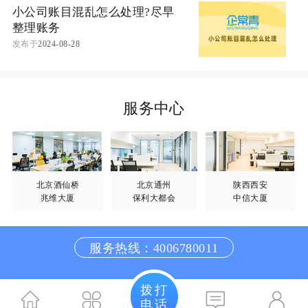
小公司账目混乱怎么处理?尽早
整理账务
发布于
2024-08-28
服务中心
北京酒仙桥
北京通州
陕西西安
兆维大厦
保利大都会
中信大厦
服务热线：4006780011
拨打
电话