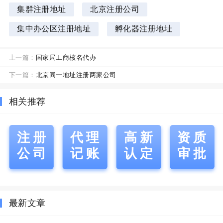
集群注册地址
北京注册公司
集中办公区注册地址
孵化器注册地址
上一篇：
国家局工商核名代办
下一篇：
北京同一地址注册两家公司
相关推荐
注册
代理
高新
资质
公司
记账
认定
审批
最新文章