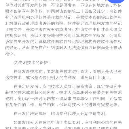
单位对其所开发的软件，不论是否发表，不论在何地发表，均依
照本条例享有著作权。但同时该条例第二十四条又规定：向软件
登记管理机构办理软件著作权的登记，是根据本条例提出软件权
利纠纷行政处理或者诉讼的前提。软件登记管理机构发放的登记
证明文件，是软件著作权有效或者登记申请文件中所述事实确实
的初步证明。所以为更好地保护公司计算机软件的版权，公司应
该将自主开发的计算机软件向软件登记管理机构办理软件著作权
的登记，从而避免在产生纠纷时因无法提供有力证据而处于被动
地位。
(2)专利技术的保护：
在研发新技术前，要对相关技术进行查询，看别人是否已有
这类技术，或它是否侵犯别人的专利权，避免盲目上项目。
在决定研发后，应与技术人员签订保密协议，规定在研究中
获得的技术成果归公司所有，技术人员离职时不得带走有关技术
资料，离职后一段时间内亦不得从事与原单位工作相同、近似或
有竞争性的工作。建立档案，保证对技术上的进展有完整记录。
在开发阶段完成后，聘请专利代理人开始申请专利。
如果发现别人在后也申请了类似专利，应可利用公司的在先
权利申请他人的这个专利无效。若发现他人使用自己的专利技