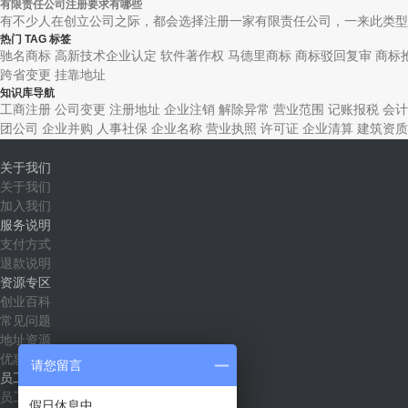
有限责任公司注册要求有哪些
有不少人在创立公司之际，都会选择注册一家有限责任公司，一来此类型的
热门 TAG 标签
驰名商标
高新技术企业认定
软件著作权
马德里商标
商标驳回复审
商标
跨省变更
挂靠地址
知识库导航
工商注册
公司变更
注册地址
企业注销
解除异常
营业范围
记账报税
会计
团公司
企业并购
人事社保
企业名称
营业执照
许可证
企业清算
建筑资质
关于我们
关于我们
加入我们
服务说明
支付方式
退款说明
资源专区
创业百科
常见问题
地址资源
优惠套餐
请您留言
员工社区
员工入口
假日休息中……