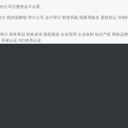
公司注册资金不会要...
抢注
税控器解锁
审计公司
会计审计
财务风险
国家局核名
股权转让
吊销
审计
税务筹划
税务咨询
股权股份
企业管理
企业改制
知识产权
商标品牌
等保认证
ISO体系认证