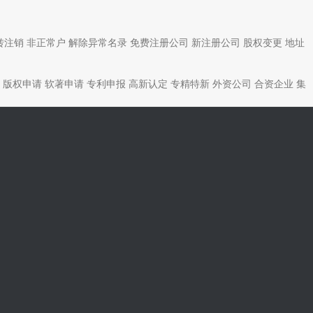
转注销
非正常户
解除异常名录
免费注册公司
新注册公司
股权变更
地址
版权申请
软著申请
专利申报
高新认定
专精特新
外资公司
合资企业
集