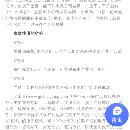
推行“大众创业 万众创新”的口号实行了“集群注册”之后，后来有
人说，租房子太贵，能不能多家公司共用一个房子，于是就有
了“一址多照”，就是多个公司注册在同一个房间，但是一般每家
公司占用的面积不能低于5平米。相应的也有了一照多址，就是
一个公司也可以有多个经营地址。
集群注册的劣势：
劣势1
地址后面带(集群注册)四个字，相对来说对大型企业不合适;
劣势2
每年需要代开租金发票，租赁税费由企业自己承担。
劣势3
当处于某种原因公司需要跨省市变更时，会比较麻烦。
企常青(www.qichangqing.com)为中小企业提供工商代办服
务，主要业务包括：工商核名、注册公司、提供注册地址、工商
变更、股权变更、公司收购、公司转让以及疑难公司注册等服
务，帮助企业解决从设立到运营过程中的各类工商问题。企常青
采用1对1的服务模式，即：1个小组为1位客户提供服务，工商小
组分为：咨询顾问、外勤专员、售后专员，以便更高效率的为企