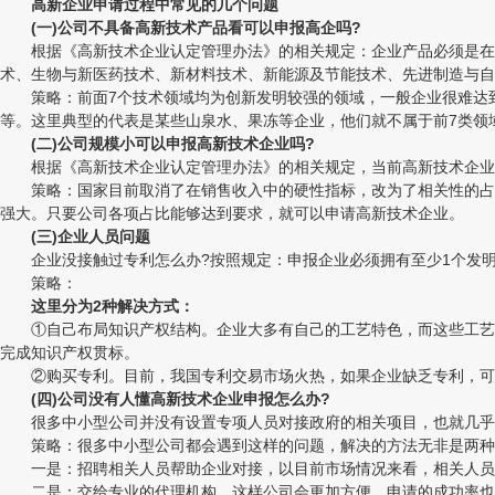
高新企业申请过程中常见的几个问题
(一)公司不具备高新技术产品看可以申报高企吗?
根据《高新技术企业认定管理办法》的相关规定：企业产品必须是在《
术、生物与新医药技术、新材料技术、新能源及节能技术、先进制造与自
策略：前面7个技术领域均为创新发明较强的领域，一般企业很难达到
等。这里典型的代表是某些山泉水、果冻等企业，他们就不属于前7类领
(二)公司规模小可以申报高新技术企业吗?
根据《高新技术企业认定管理办法》的相关规定，当前高新技术企业认
策略：国家目前取消了在销售收入中的硬性指标，改为了相关性的占比
强大。只要公司各项占比能够达到要求，就可以申请高新技术企业。
(三)企业人员问题
企业没接触过专利怎么办?按照规定：申报企业必须拥有至少1个发明
策略：
这里分为2种解决方式：
①自己布局知识产权结构。企业大多有自己的工艺特色，而这些工艺中
完成知识产权贯标。
②购买专利。目前，我国专利交易市场火热，如果企业缺乏专利，可以
(四)公司没有人懂高新技术企业申报怎么办?
很多中小型公司并没有设置专项人员对接政府的相关项目，也就几乎没
策略：很多中小型公司都会遇到这样的问题，解决的方法无非是两种
一是：招聘相关人员帮助企业对接，以目前市场情况来看，相关人员工
二是：交给专业的代理机构，这样公司会更加方便，申请的成功率也