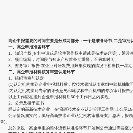
高企申报需要的时间主要是分成两部分：一个是准备环节;二是审批
一、高企申报准备环节
1、知识产权(专利申请或是软件著作权申请或是技术诀窍等)，通常生产
2、项目编写，时间段与知识产权准备期重叠，不另算时间;
3、财务审计报告:在企业对研发费用归集实现的情况下相当快一星期
二、高企申报材料核算审查认定环节
1、组织审查与认定
(1)认定机构接到企业申报材料后，按技术领域从专家组中随机抽取不
(2)认定机构接到专家的评价意见和建议和中介机构的专项审计报告
以上工作应在接到企业申报材料后60个工作日之内实现。
2、公示及授予证书
经认定的高新技术企业，在"高新技术企业认定管理工作网"上公示15
公示情况属实的，填好高新技术企业认定机构审批备案汇总表，报领导组
章)。
总的来说，高企申报的整体流程从准备环节开始到公示通过需要至少约9