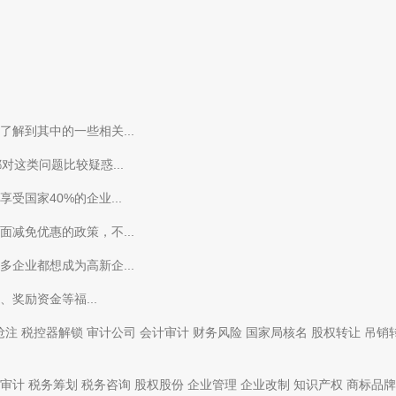
解到其中的一些相关...
这类问题比较疑惑...
国家40%的企业...
减免优惠的政策，不...
企业都想成为高新企...
奖励资金等福...
抢注
税控器解锁
审计公司
会计审计
财务风险
国家局核名
股权转让
吊销
审计
税务筹划
税务咨询
股权股份
企业管理
企业改制
知识产权
商标品牌