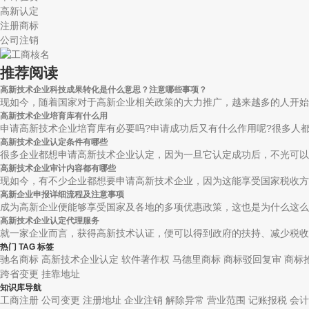
高新认定
注册商标
公司注销
推荐阅读
高新技术企业科技成果转化是什么意思？注意哪些事项？
现如今，随着国家对于高新企业相关政策的大力推广，越来越多的人开始了
高新技术企业培育库有什么用
申请高新技术企业培育库有必要吗?申请成功后又有什么作用呢?很多人都对
高新技术企业认定条件有哪些
很多企业都想申请高新技术企业认定，因为一旦它认定成功后，不光可以享受
高新技术企业审计内容都有哪些
现如今，有不少企业都想要申请高新技术企业，因为这能享受国家税收方面
高新企业申报详细流程及注意事项
成为高新企业便能够享受国家及各地的多项优惠政策，这也是为什么这么多
高新技术企业认定代理服务
就一家企业而言，获得高新技术认证，便可以得到政府的扶持、减少税收、
热门 TAG 标签
驰名商标
高新技术企业认定
软件著作权
马德里商标
商标驳回复审
商标
跨省变更
挂靠地址
知识库导航
工商注册
公司变更
注册地址
企业注销
解除异常
营业范围
记账报税
会计