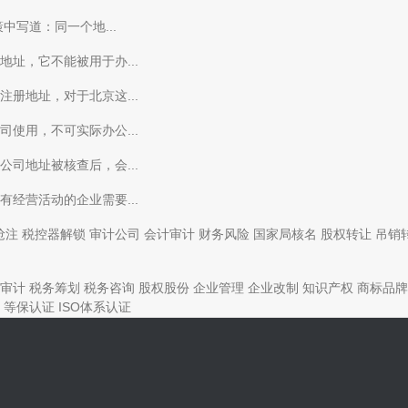
写道：同一个地...
址，它不能被用于办...
册地址，对于北京这...
使用，不可实际办公...
司地址被核查后，会...
经营活动的企业需要...
抢注
税控器解锁
审计公司
会计审计
财务风险
国家局核名
股权转让
吊销
审计
税务筹划
税务咨询
股权股份
企业管理
企业改制
知识产权
商标品牌
等保认证
ISO体系认证