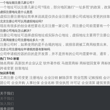
一个地址能注册几家公司?
一个地址可以注册几家公司?现在，部分地区施行“一址多照”的政策，政策中
虚拟注册地址是什么意思
虚拟注册注册地址简单来说就是仅供企业注册注册公司或地址变更的挂靠地
北京注册公司可以用虚拟地址吗?
现在有很多的创业者想要在北京注册一家公司，而注册公司前需要有一个注
注册公司地址怎么解决?
注册公司地址可选择虚拟地址或实际办公地址，虚拟地址主要用于注册公司
工商局核查公司注册地址多久一次
注册公司时，如果使用的是不合规的地址，就很容易被工商局核查出来。公
北京公司注册地址申请税控器有影响吗
公司申请税控器的目的是开发票，并不是所有的公司均需要申请。通常，有
热门 TAG 标签
驰名商标
高新技术企业认定
软件著作权
马德里商标
商标驳回复审
商标
跨省变更
挂靠地址
知识库导航
工商注册
公司变更
注册地址
企业注销
解除异常
营业范围
记账报税
会计
团公司
企业并购
人事社保
企业名称
营业执照
许可证
企业清算
建筑资质
关于我们
关于我们
加入我们
服务说明