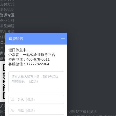
支付方式
退款说明
资源专区
创业百科
常见问题
地址资源
优惠套餐
请您留言
员工社区
员工入口
假日休息中……
商务合作
企常青，一站式企业服务平台
商务合作（shichang@qichangqing.com）
咨询电话：400-678-0011
客服微信：17777822364
关注企常青
网站地图
根通财税官网
代账易下载到桌面
记账易下载到桌面