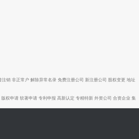
转注销
非正常户
解除异常名录
免费注册公司
新注册公司
股权变更
地址
版权申请
软著申请
专利申报
高新认定
专精特新
外资公司
合资企业
集