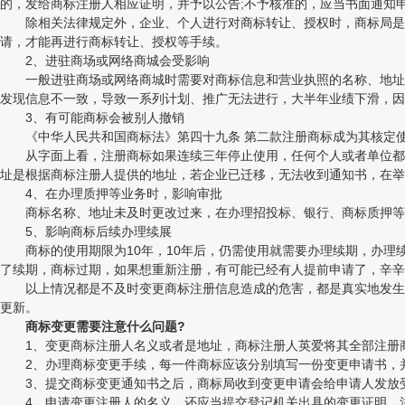
的，发给商标注册人相应证明，并予以公告;不予核准的，应当书面通知
除相关法律规定外，企业、个人进行对商标转让、授权时，商标局是需
请，才能再进行商标转让、授权等手续。
2、进驻商场或网络商城会受影响
一般进驻商场或网络商城时需要对商标信息和营业执照的名称、地址进
发现信息不一致，导致一系列计划、推广无法进行，大半年业绩下滑，因
3、有可能商标会被别人撤销
《中华人民共和国商标法》第四十九条 第二款注册商标成为其核定使
从字面上看，注册商标如果连续三年停止使用，任何个人或者单位都是
址是根据商标注册人提供的地址，若企业已迁移，无法收到通知书，在举
4、在办理质押等业务时，影响审批
商标名称、地址未及时更改过来，在办理招投标、银行、商标质押等
5、影响商标后续办理续展
商标的使用期限为10年，10年后，仍需使用就需要办理续期，办理
了续期，商标过期，如果想重新注册，有可能已经有人提前申请了，辛辛
以上情况都是不及时变更商标注册信息造成的危害，都是真实地发生在
更新。
商标变更需要注意什么问题?
1、变更商标注册人名义或者是地址，商标注册人英爱将其全部注册
2、办理商标变更手续，每一件商标应该分别填写一份变更申请书，并
3、提交商标变更通知书之后，商标局收到变更申请会给申请人发放
4、申请变更注册人的名义，还应当提交登记机关出具的变更证明。注