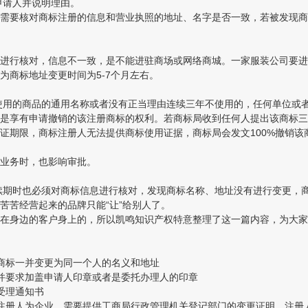
申请人并说明理由。
要核对商标注册的信息和营业执照的地址、名字是否一致，若被发现商
行核对，信息不一致，是不能进驻商场或网络商城。一家服装公司要进
为商标地址变更时间为5-7个月左右。
用的商品的通用名称或者没有正当理由连续三年不使用的，任何单位或者
享有申请撤销的该注册商标的权利。若商标局收到任何人提出该商标三
证期限，商标注册人无法提供商标使用证据，商标局会发文100%撤销该
业务时，也影响审批。
续期时也必须对商标信息进行核对，发现商标名称、地址没有进行变更，
苦苦经营起来的品牌只能“让”给别人了。
身边的客户身上的，所以凯鸣知识产权特意整理了这一篇内容，为大家
商标一并变更为同一个人的名义和地址
要求加盖申请人印章或者是委托办理人的印章
受理通知书
册人为企业，需要提供工商局行政管理机关登记部门的变更证明，注册人