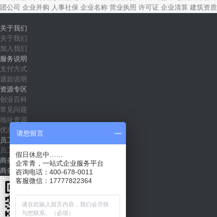
团公司
企业并购
人事社保
企业名称
营业执照
许可证
企业清算
建筑资质
关于我们
关于我们
加入我们
服务说明
支付方式
退款说明
资源专区
创业百科
常见问题
地址资源
优惠套餐
请您留言
员工社区
员工入口
假日休息中……
商务合作
企常青，一站式企业服务平台
商务合作（shichang@qichangqing.com）
咨询电话：400-678-0011
客服微信：17777822364