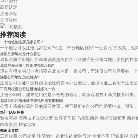
审计验资
高新认定
注册商标
公司注销
推荐阅读
一个地址能注册几家公司?
一个地址可以注册几家公司?现在，部分地区施行“一址多照”的政策，政策中
虚拟注册地址是什么意思
虚拟注册注册地址简单来说就是仅供企业注册注册公司或地址变更的挂靠地
北京注册公司可以用虚拟地址吗?
现在有很多的创业者想要在北京注册一家公司，而注册公司前需要有一个注
注册公司地址怎么解决?
注册公司地址可选择虚拟地址或实际办公地址，虚拟地址主要用于注册公司
工商局核查公司注册地址多久一次
注册公司时，如果使用的是不合规的地址，就很容易被工商局核查出来。公
北京公司注册地址申请税控器有影响吗
公司申请税控器的目的是开发票，并不是所有的公司均需要申请。通常，有
热门 TAG 标签
驰名商标
高新技术企业认定
软件著作权
马德里商标
商标驳回复审
商标
跨省变更
挂靠地址
知识库导航
工商注册
公司变更
注册地址
企业注销
解除异常
营业范围
记账报税
会计