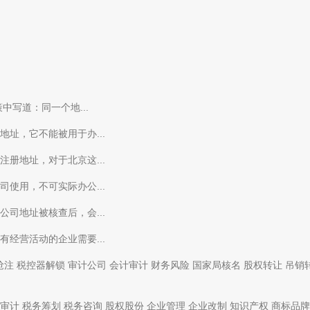
写道：同一个地...
址，它不能被用于办...
册地址，对于北京这...
使用，不可实际办公...
司地址被核查后，会...
经营活动的企业需要...
抢注
税控器解锁
审计公司
会计审计
财务风险
国家局核名
股权转让
吊销
审计
税务筹划
税务咨询
股权股份
企业管理
企业改制
知识产权
商标品牌