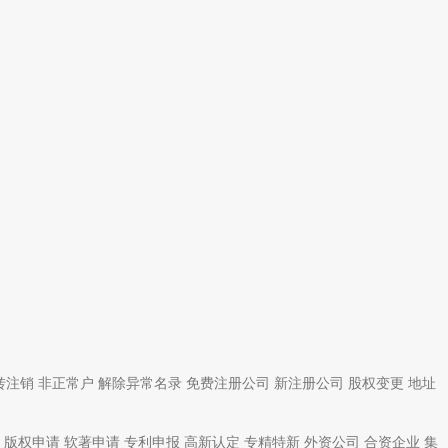
转注销
非正常户
解除异常名录
免费注册公司
新注册公司
股权变更
地址
版权申请
软著申请
专利申报
高新认定
专精特新
外资公司
合资企业
集