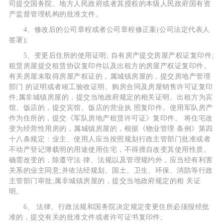
司提交国务院、地方人民政府或者其授权的本级人民政府国有资
产监督管理机构的批准文件。
4、修改后的公司章程或者公司章程修正案(公司法定代表人
签署);
5、变更后住所的使用证明; 自有房产提交房屋产权证复印件;
租赁房屋提交租赁协议复印件以及出租方的房屋产权证复印件。
有关房屋未取得房屋产权证的，属城镇房屋的，提交房地产管理
部门 的证明或者竣工验收证明、购房合同及房屋销售许可证复印
件;属非城镇房屋的，提交当地政府规定的相关证明。出租方为宾
馆、饭店的，提交宾馆、饭店的营业执 照复印件。使用军队房产
作为住所的，提交《军队房地产租赁许可证》复印件。 将住宅改
变为经营性用房的，属城镇房屋的，根据《物业管理 条例》第四
十八条规定：业主、使用人应当按照规划行政主管部门批准或者
不动产登记簿载明的用途使用住宅，不得擅自改变其使用性质。
确需改变的，除遵守法 律、法规以及管理规约外，应当经有利害
关系的业主同意;并依法经规划、国土、卫生、环保、消防等行政
主管部门审批;属非城镇房屋的，提交当地政府规定的相 关证
明。
6、 法律、行政法规和国务院决定规定变更住所必须报经批
准的，提交有关的批准文件或者许可证书复印件;