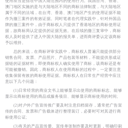
使用应当是指在中国大陆范围内的使用行为。我国台湾、香港、
澳门地区实施的是与大陆地区不同的商标法律制度，与大陆地区
属于不同的法域，在台湾、香港、澳门地区产生的使用证据不能
作为撤三案件的有效证据。同时笔者在代理实践中，针对外国品
牌的撤三案件中，由于商标权人只提供了香港地区的商标使用证
据，故商标局认定提供的证据无效。在后续的撤三复审中，商标
权人及时提供了进入中国大陆的报关单，进而商评委认定该商标
予以维持。
总的来说，在商标评审实践中，商标权人普遍只能提供部分
销售合同、发票、产品照片、产品包装等材料，不能提供形成证
据链的证据材料，即便商标权人确实使用了商标，该商标还是有
可能被撤销。因此，商标权人在使用商标的过程中，一定要注意
收集保留有效的商标使用证据。商标权人在日常生产经营中应注
意以下几个问题：
(1)日常经营的商业文书上能够显示出使用的商标标志、能够
显示出商标使用的商品或服务项目、能够显示商标使用的时间;
(2)对户外广告宣传推广要及时注意归档留存，通常把广告宣
传的合同、发票和广告载体进行整理装订，必要时可对其进行商
标使用公证;
(3)有关的产品宣传册、宣传单张制作要及时更新，明确印刷