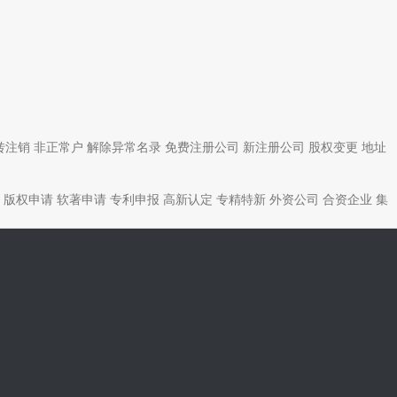
转注销
非正常户
解除异常名录
免费注册公司
新注册公司
股权变更
地址
版权申请
软著申请
专利申报
高新认定
专精特新
外资公司
合资企业
集