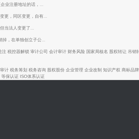
业注册地址的话，...
更，同区变更，自有...
当法人变更了...
掉，在单独创立子公...
抢注
税控器解锁
审计公司
会计审计
财务风险
国家局核名
股权转让
吊销
审计
税务筹划
税务咨询
股权股份
企业管理
企业改制
知识产权
商标品牌
等保认证
ISO体系认证