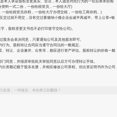
概是本人承诺股权变更真实、合法，本人愿意对此行为的一切后果承担相
份资料一式二份，一份给税管员，一份给大厅)
一份给税管员存档，一份给大厅办理交税，一份给工商存档。)
五交过就不用交，没有交过要缴纳小微企业会减半再减半。带上公章+银
字，股权变更文书也不必打印签字交给公司)。
过股东会表决同意，只要通知公司及其他股东即可。
的行为。股权转让合同应当遵守合同法的一般规定。
卖、转让、企业兼并、出售等，都应进行资产评估。股权转让的价格一般
部门同意，并报原审批机关审批同意以后方可办理转让手续。
的出资额记载于股东名册，并相应修改公司章程。但出资证明书作为公司
行反馈，一经核实，本站将立刻删除！