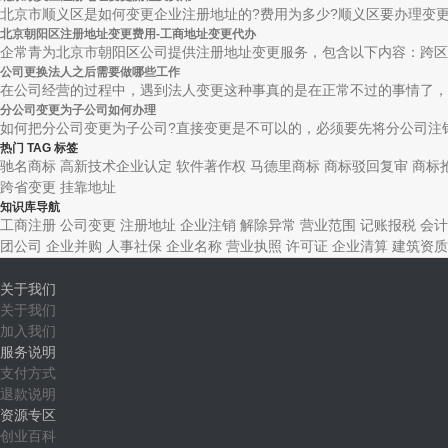
北京市顺义区是如何变更企业注册地址的?费用为多少?顺义区要办理变更企
北京朝阳区注册地址变更费用-工商地址变更代办
企常青为北京市朝阳区公司提供注册地址变更服务，包含以下内容：跨区变
公司更换法人之后需要做哪些工作
在公司经营的过程中，遇到法人变更这种事真的是在正常不过的事情了，但
分公司变更为子公司如何办理
如何把分公司变更为子公司?直接变更是不可以的，必须要先将分公司注销
热门 TAG 标签
驰名商标
高新技术企业认定
软件著作权
马德里商标
商标驳回复审
商标
跨省变更
挂靠地址
知识库导航
工商注册
公司变更
注册地址
企业注销
解除异常
营业范围
记账报税
会计
团公司
企业并购
人事社保
企业名称
营业执照
许可证
企业清算
建筑资质
关于我们
关于我们
加入我们
服务说明
支付方式
退款说明
资源专区
创业百科