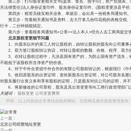
第三步：打印股变更相关文书(盖章、签名、按手印)，资产负债表、
关法律责任)法人身份证复印件、股东身份证复印件。(股权变更涉及平价
第四步：税管员核实相关业务、单据后，会出具一份税务局通知书。这份
第五步：凭着相关通知书及资料，去大厅拿几份印花税的表格交税。股
行卡，二分钟就能搞定。
第六步：拿着税务局通知书+公章++法人本人+经办人去工商局提交资
北京股权变更细节问题
1、向股东以外的第三人转让股权的，由转让股权的股东向公司董事会
2、双方签订股权转让协议，对转让股权的数额、价格、程序、双方的
3、在转让股权过程中，凡涉及国有资产的，为防止国有资产流失，根
不能低于该股权所含净资产的价值。
4、对于中外合资或中外合作的有限公司股权转让的，根据现行《中外
5、收回原股东的出资证明，发给新股东出资证明，对公司股东名册进
对股东履行出资义务和享有股权的证明，只是股东对抗公司的证明，并不
6、将新修改的公司章程，股东及其出资变更等向工商行政管理部门进
关键词：
股权变更
公司变更费用
声明：以上内容由企常青结合政府网站、互联网及相关政策整理发布
上一篇：
北京公司经营地址变更
下一篇：