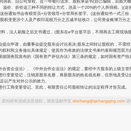
利润表、旧公司章程、近一年银行流水、股权承诺书(自己编辑，后面大
、溢价、折价这三种不同的转让方式，涉及一个20%的个人所得税。)(这
通知书会有税管员+分管领导+分管局长签字。(这份通知书一式三份，
权变更涉个人及产权印花税万分之五减半征收/2，公司资金账簿万分之
料，法人刷脸之后文书通过。(股东在e平台签字后，不用再去工商现场签
提出申请，由董事会提交股东会讨论表决;股东之间转让股权的，不需经
权利和义务做出具体规定，使其作为有效的法律文书来约束和规范双方
据国务院发布的《国有资产评估办法》第三条的规定，如对国有资产拍
合资企业法》、《中外合作企业法》的规定，要经中方股东的上级主管
行变更登记，注销原股东名册，将新股东的姓名或名称，住所地及受让
足以产生对外公示的效力。
行工商变更登记。至此，有限责任公司股权转让的法定程序才告完成。
，若内容有误或涉及侵权，请发送邮件至
shichang@qichangqing.com
进